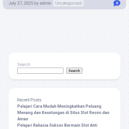
July 27, 2025
by
admin
Uncategorized
0
Search
Search
Recent Posts
Pelajari Cara Mudah Meningkatkan Peluang
Menang dan Keuntungan di Situs Slot Resmi dan
Aman
Pelajari Rahasia Sukses Bermain Slot Anti