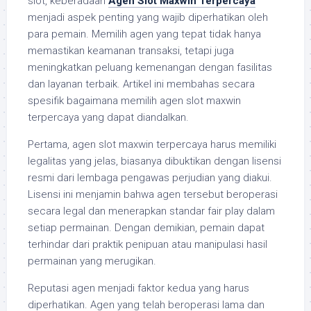
slot, keberadaan
Agen Slot Maxwin Terpercaya
menjadi aspek penting yang wajib diperhatikan oleh
para pemain. Memilih agen yang tepat tidak hanya
memastikan keamanan transaksi, tetapi juga
meningkatkan peluang kemenangan dengan fasilitas
dan layanan terbaik. Artikel ini membahas secara
spesifik bagaimana memilih agen slot maxwin
terpercaya yang dapat diandalkan.
Pertama, agen slot maxwin terpercaya harus memiliki
legalitas yang jelas, biasanya dibuktikan dengan lisensi
resmi dari lembaga pengawas perjudian yang diakui.
Lisensi ini menjamin bahwa agen tersebut beroperasi
secara legal dan menerapkan standar fair play dalam
setiap permainan. Dengan demikian, pemain dapat
terhindar dari praktik penipuan atau manipulasi hasil
permainan yang merugikan.
Reputasi agen menjadi faktor kedua yang harus
diperhatikan. Agen yang telah beroperasi lama dan