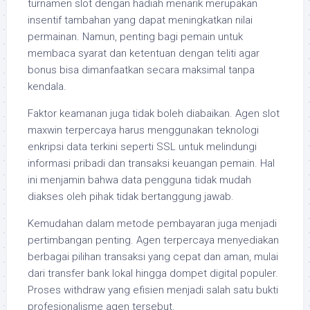
turnamen slot dengan hadiah menarik merupakan
insentif tambahan yang dapat meningkatkan nilai
permainan. Namun, penting bagi pemain untuk
membaca syarat dan ketentuan dengan teliti agar
bonus bisa dimanfaatkan secara maksimal tanpa
kendala.
Faktor keamanan juga tidak boleh diabaikan. Agen slot
maxwin terpercaya harus menggunakan teknologi
enkripsi data terkini seperti SSL untuk melindungi
informasi pribadi dan transaksi keuangan pemain. Hal
ini menjamin bahwa data pengguna tidak mudah
diakses oleh pihak tidak bertanggung jawab.
Kemudahan dalam metode pembayaran juga menjadi
pertimbangan penting. Agen terpercaya menyediakan
berbagai pilihan transaksi yang cepat dan aman, mulai
dari transfer bank lokal hingga dompet digital populer.
Proses withdraw yang efisien menjadi salah satu bukti
profesionalisme agen tersebut.