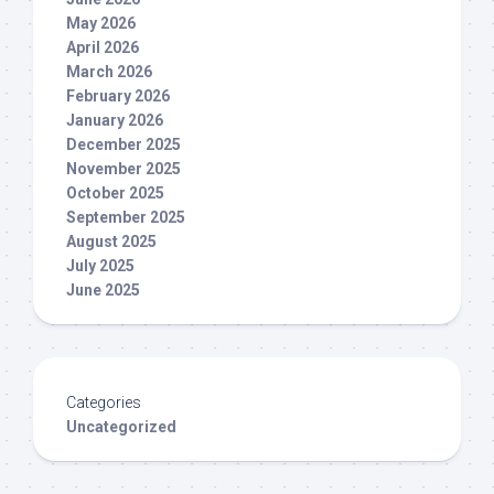
May 2026
April 2026
March 2026
February 2026
January 2026
December 2025
November 2025
October 2025
September 2025
August 2025
July 2025
June 2025
Categories
Uncategorized