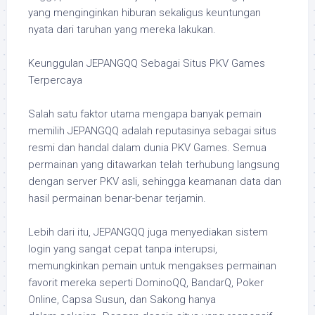
yang menginginkan hiburan sekaligus keuntungan
nyata dari taruhan yang mereka lakukan.
Keunggulan JEPANGQQ Sebagai Situs PKV Games
Terpercaya
Salah satu faktor utama mengapa banyak pemain
memilih JEPANGQQ adalah reputasinya sebagai situs
resmi dan handal dalam dunia PKV Games. Semua
permainan yang ditawarkan telah terhubung langsung
dengan server PKV asli, sehingga keamanan data dan
hasil permainan benar-benar terjamin.
Lebih dari itu, JEPANGQQ juga menyediakan sistem
login yang sangat cepat tanpa interupsi,
memungkinkan pemain untuk mengakses permainan
favorit mereka seperti DominoQQ, BandarQ, Poker
Online, Capsa Susun, dan Sakong hanya