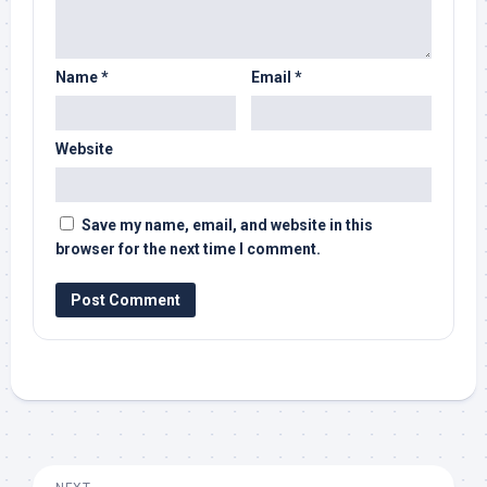
Name
*
Email
*
Website
Save my name, email, and website in this
browser for the next time I comment.