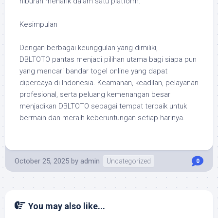
hiburan menarik dalam satu platform.
Kesimpulan
Dengan berbagai keunggulan yang dimiliki,
DBLTOTO pantas menjadi pilihan utama bagi siapa pun
yang mencari bandar togel online yang dapat
dipercaya di Indonesia. Keamanan, keadilan, pelayanan
profesional, serta peluang kemenangan besar
menjadikan DBLTOTO sebagai tempat terbaik untuk
bermain dan meraih keberuntungan setiap harinya.
October 25, 2025
by
admin
Uncategorized
0
You may also like...