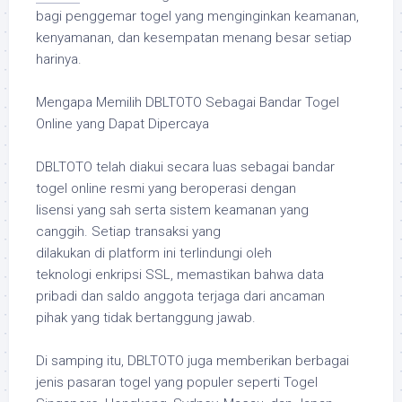
bagi penggemar togel yang menginginkan keamanan,
kenyamanan, dan kesempatan menang besar setiap
harinya.
Mengapa Memilih DBLTOTO Sebagai Bandar Togel
Online yang Dapat Dipercaya
DBLTOTO telah diakui secara luas sebagai bandar
togel online resmi yang beroperasi dengan
lisensi yang sah serta sistem keamanan yang
canggih. Setiap transaksi yang
dilakukan di platform ini terlindungi oleh
teknologi enkripsi SSL, memastikan bahwa data
pribadi dan saldo anggota terjaga dari ancaman
pihak yang tidak bertanggung jawab.
Di samping itu, DBLTOTO juga memberikan berbagai
jenis pasaran togel yang populer seperti Togel