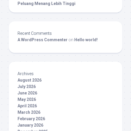
Peluang Menang Lebih Tinggi
Recent Comments
A WordPress Commenter
on
Hello world!
Archives
August 2026
July 2026
June 2026
May 2026
April 2026
March 2026
February 2026
January 2026