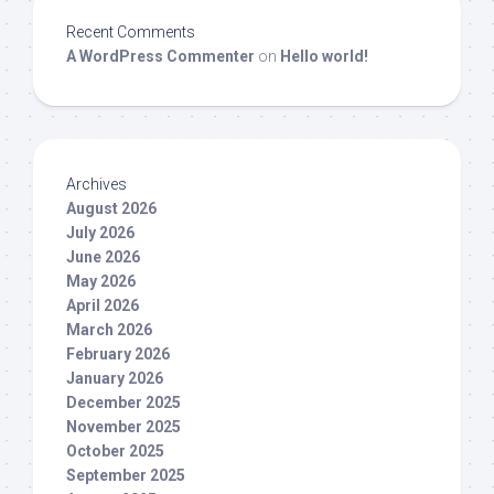
Recent Comments
A WordPress Commenter
on
Hello world!
Archives
August 2026
July 2026
June 2026
May 2026
April 2026
March 2026
February 2026
January 2026
December 2025
November 2025
October 2025
September 2025