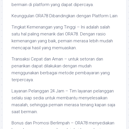
bermain di platform yang dapat dipercaya.
Keunggulan ORA78 Dibandingkan dengan Platform Lain
Tingkat Kemenangan yang Tinggi – Ini adalah salah
satu hal paling menarik dari ORA78. Dengan rasio
kemenangan yang baik, pemain merasa lebih mudah
mencapai hasil yang memuaskan.
Transaksi Cepat dan Aman – untuk setoran dan
penarikan dapat dilakukan dengan mudah
menggunakan berbagai metode pembayaran yang
terpercaya.
Layanan Pelanggan 24 Jam – Tim layanan pelanggan
selalu siap sedia untuk membantu menyelesaikan
masalah, sehingga pemain merasa tenang kapan saja
saat bermain.
Bonus dan Promosi Berlimpah – ORA78 menyediakan