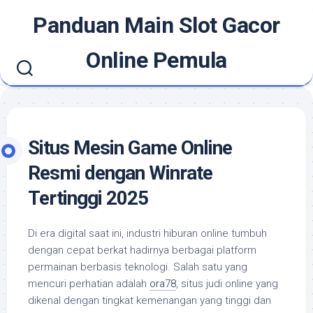
Skip
Panduan Main Slot Gacor
to
content
Online Pemula
Situs Mesin Game Online
Resmi dengan Winrate
Tertinggi 2025
Di era digital saat ini, industri hiburan online tumbuh
dengan cepat berkat hadirnya berbagai platform
permainan berbasis teknologi. Salah satu yang
mencuri perhatian adalah
ora78
, situs judi online yang
dikenal dengan tingkat kemenangan yang tinggi dan