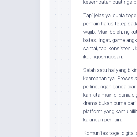
kesempatan buat nge-boo
Tapi jelas ya, dunia toge
pemain harus tetep sadar
wajib. Main boleh, ngiku
batas. Ingat, game angka 
santai, tapi konsisten.
ikut ngos-ngosan.
Salah satu hal yang bik
keamanannya. Proses
perlindungan ganda biar
kan kita main di dunia d
drama bukan cuma dari a
platform yang kamu pilih
kalangan pemain.
Komunitas togel digital