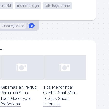
eme4d
meme4d login
toto togel online
Uncategorized
0
..
Keberhasilan Penjudi
Tips Menghindari
Pemula di Situs
Overbet Saat Main
Togel Gacor yang
Di Situs Gacor
Profesional
Indonesia