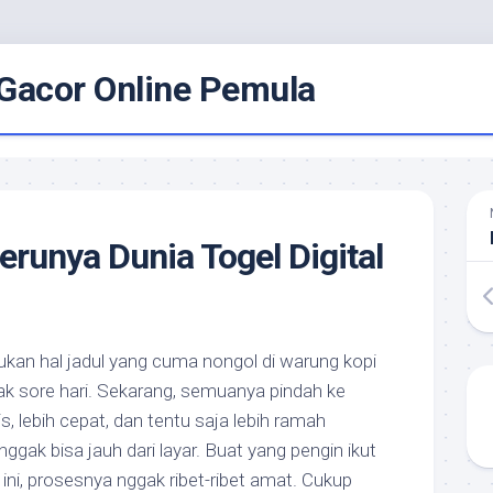
Gacor Online Pemula
runya Dunia Togel Digital
kan hal jadul yang cuma nongol di warung kopi
ak sore hari. Sekarang, semuanya pindah ke
is, lebih cepat, dan tentu saja lebih ramah
ggak bisa jauh dari layar. Buat yang pengin ikut
ini, prosesnya nggak ribet-ribet amat. Cukup