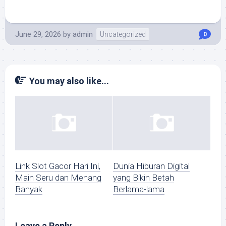
June 29, 2026
by
admin
Uncategorized
0
You may also like...
Link Slot Gacor Hari Ini,
Dunia Hiburan Digital
Main Seru dan Menang
yang Bikin Betah
Banyak
Berlama-lama
Leave a Reply