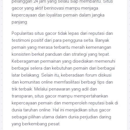
pelanggan 24 jam yang selalu siap membantu. Situs
gacor yang aktif berinovasi mampu menjaga
kepercayaan dan loyalitas pemain dalam jangka
panjang.
Popularitas situs gacor tidak lepas dari reputasi dan
testimoni positif dari para pengguna setia. Banyak
pemain yang merasa terbantu meraih kemenangan
konsisten berkat panduan dan strategi yang tepat.
Keberagaman permainan yang disediakan memenuhi
berbagai selera dan kebutuhan pemain dari berbagai
latar belakang. Selain itu, keberadaan forum diskusi
dan komunitas online memfasilitasi berbagi tips dan
trik terbaik. Melalui penawaran yang adil dan
transparan, situs gacor mampu mempertahankan
kepercayaan pemain dan memperoleh reputasi baik di
dunia taruhan online. Hal ini menjadikan situs gacor
sebagai pilihan utama dalam dunia perjudian daring
yang berkembang pesat.