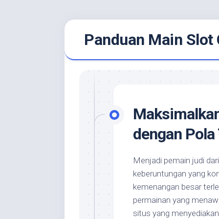
Skip
Panduan Main Slot 
to
content
Maksimalkan 
dengan Pola 
Menjadi pemain judi dar
keberuntungan yang kon
kemenangan besar terle
permainan yang menawar
situs yang menyediakan 