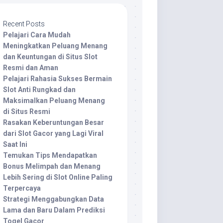
Recent Posts
Pelajari Cara Mudah
Meningkatkan Peluang Menang
dan Keuntungan di Situs Slot
Resmi dan Aman
Pelajari Rahasia Sukses Bermain
Slot Anti Rungkad dan
Maksimalkan Peluang Menang
di Situs Resmi
Rasakan Keberuntungan Besar
dari Slot Gacor yang Lagi Viral
Saat Ini
Temukan Tips Mendapatkan
Bonus Melimpah dan Menang
Lebih Sering di Slot Online Paling
Terpercaya
Strategi Menggabungkan Data
Lama dan Baru Dalam Prediksi
Togel Gacor