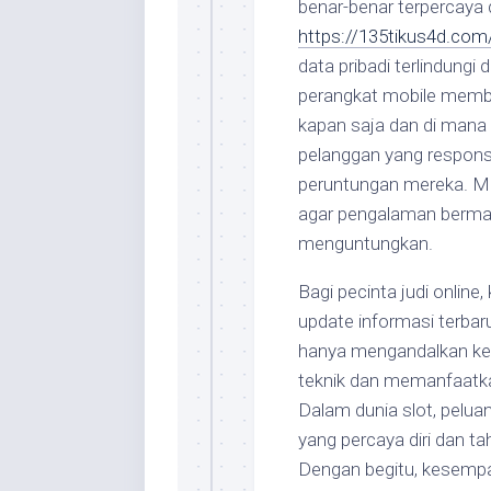
benar-benar terpercaya 
https://135tikus4d.com
data pribadi terlindungi
perangkat mobile mem
kapan saja dan di mana s
pelanggan yang respons
peruntungan mereka. Me
agar pengalaman bermai
menguntungkan.
Bagi pecinta judi online
update informasi terbar
hanya mengandalkan ke
teknik dan memanfaatka
Dalam dunia slot, pelua
yang percaya diri dan t
Dengan begitu, kesempa