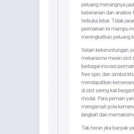
peluang menangnya jauh 
keberanian dan analisis
terbuka lebar. Tidak ja
permainan ini mampu me
meningkatkan peluang k
Selain keberuntungan, 
mekanisme mesin slot s
berbagai inovasi permai
free spin, dan simbol 
mendapatkan kemenanga
di slot sering kali berg
modal. Para pemain yang
mengamati pola kemena
langkah dan memaksima
Tak heran jika banyak y