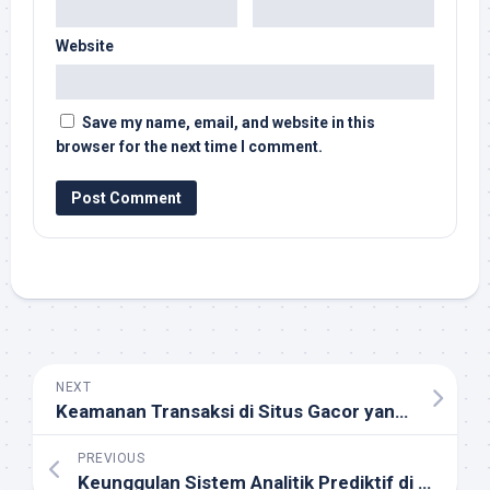
Website
Save my name, email, and website in this
browser for the next time I comment.
NEXT
Keamanan Transaksi di Situs Gacor yang Menggunakan Teknologi Enkripsi Tinggi
PREVIOUS
Keunggulan Sistem Analitik Prediktif di Situs Gacor untuk Meningkatkan Peluang Menang