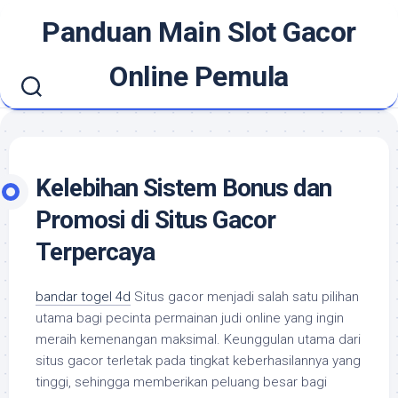
Skip
Panduan Main Slot Gacor
to
content
Online Pemula
Kelebihan Sistem Bonus dan
Promosi di Situs Gacor
Terpercaya
bandar togel 4d
Situs gacor menjadi salah satu pilihan
utama bagi pecinta permainan judi online yang ingin
meraih kemenangan maksimal. Keunggulan utama dari
situs gacor terletak pada tingkat keberhasilannya yang
tinggi, sehingga memberikan peluang besar bagi