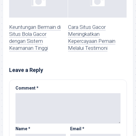
Keuntungan Bermain di
Cara Situs Gacor
Situs Bola Gacor
Meningkatkan
dengan Sistem
Kepercayaan Pemain
Keamanan Tinggi
Melalui Testimoni
Leave a Reply
Comment
*
Name
*
Email
*