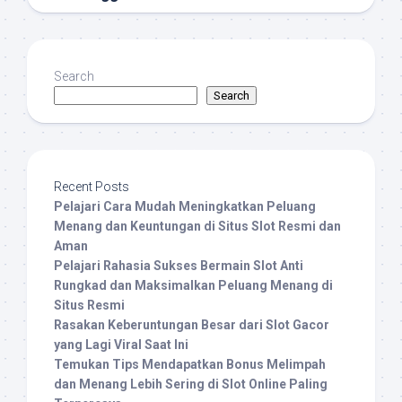
Search
Search
Recent Posts
Pelajari Cara Mudah Meningkatkan Peluang
Menang dan Keuntungan di Situs Slot Resmi dan
Aman
Pelajari Rahasia Sukses Bermain Slot Anti
Rungkad dan Maksimalkan Peluang Menang di
Situs Resmi
Rasakan Keberuntungan Besar dari Slot Gacor
yang Lagi Viral Saat Ini
Temukan Tips Mendapatkan Bonus Melimpah
dan Menang Lebih Sering di Slot Online Paling