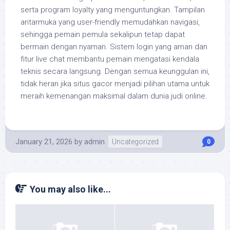
serta program loyalty yang menguntungkan. Tampilan
antarmuka yang user-friendly memudahkan navigasi,
sehingga pemain pemula sekalipun tetap dapat
bermain dengan nyaman. Sistem login yang aman dan
fitur live chat membantu pemain mengatasi kendala
teknis secara langsung. Dengan semua keunggulan ini,
tidak heran jika situs gacor menjadi pilihan utama untuk
meraih kemenangan maksimal dalam dunia judi online.
January 21, 2026
by
admin
Uncategorized
0
You may also like...