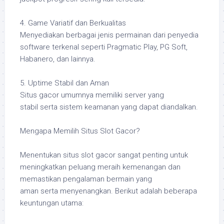
4. Game Variatif dan Berkualitas
Menyediakan berbagai jenis permainan dari penyedia
software terkenal seperti Pragmatic Play, PG Soft,
Habanero, dan lainnya.
5. Uptime Stabil dan Aman
Situs gacor umumnya memiliki server yang
stabil serta sistem keamanan yang dapat diandalkan.
Mengapa Memilih Situs Slot Gacor?
Menentukan situs slot gacor sangat penting untuk
meningkatkan peluang meraih kemenangan dan
memastikan pengalaman bermain yang
aman serta menyenangkan. Berikut adalah beberapa
keuntungan utama: