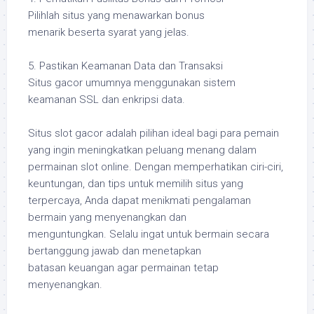
Pilihlah situs yang menawarkan bonus
menarik beserta syarat yang jelas.
5. Pastikan Keamanan Data dan Transaksi
Situs gacor umumnya menggunakan sistem
keamanan SSL dan enkripsi data.
Situs slot gacor adalah pilihan ideal bagi para pemain
yang ingin meningkatkan peluang menang dalam
permainan slot online. Dengan memperhatikan ciri-ciri,
keuntungan, dan tips untuk memilih situs yang
terpercaya, Anda dapat menikmati pengalaman
bermain yang menyenangkan dan
menguntungkan. Selalu ingat untuk bermain secara
bertanggung jawab dan menetapkan
batasan keuangan agar permainan tetap
menyenangkan.