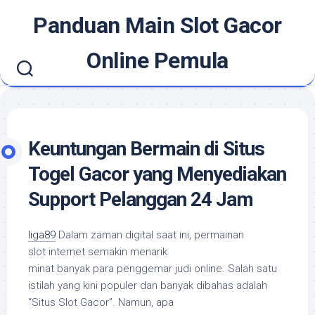
Skip
Panduan Main Slot Gacor
to
content
Online Pemula
Keuntungan Bermain di Situs
Togel Gacor yang Menyediakan
Support Pelanggan 24 Jam
liga89
Dalam zaman digital saat ini, permainan
slot internet semakin menarik
minat banyak para penggemar judi online. Salah satu
istilah yang kini populer dan banyak dibahas adalah
“Situs Slot Gacor”. Namun, apa