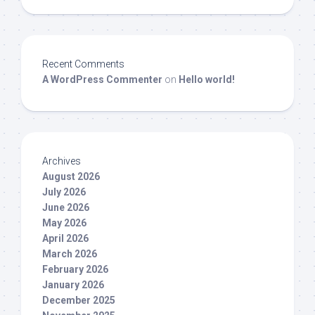
Recent Comments
A WordPress Commenter
on
Hello world!
Archives
August 2026
July 2026
June 2026
May 2026
April 2026
March 2026
February 2026
January 2026
December 2025