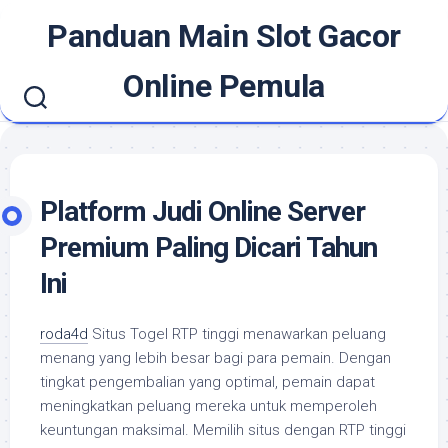
Skip
Panduan Main Slot Gacor
to
content
Online Pemula
Platform Judi Online Server
Premium Paling Dicari Tahun
Ini
roda4d
Situs Togel RTP tinggi menawarkan peluang
menang yang lebih besar bagi para pemain. Dengan
tingkat pengembalian yang optimal, pemain dapat
meningkatkan peluang mereka untuk memperoleh
keuntungan maksimal. Memilih situs dengan RTP tinggi