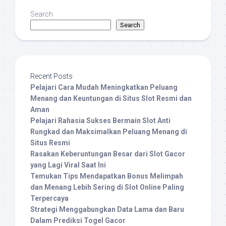
Search
Search
Recent Posts
Pelajari Cara Mudah Meningkatkan Peluang
Menang dan Keuntungan di Situs Slot Resmi dan
Aman
Pelajari Rahasia Sukses Bermain Slot Anti
Rungkad dan Maksimalkan Peluang Menang di
Situs Resmi
Rasakan Keberuntungan Besar dari Slot Gacor
yang Lagi Viral Saat Ini
Temukan Tips Mendapatkan Bonus Melimpah
dan Menang Lebih Sering di Slot Online Paling
Terpercaya
Strategi Menggabungkan Data Lama dan Baru
Dalam Prediksi Togel Gacor