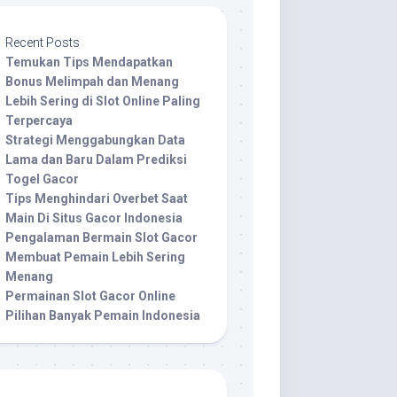
Recent Posts
Temukan Tips Mendapatkan
Bonus Melimpah dan Menang
Lebih Sering di Slot Online Paling
Terpercaya
Strategi Menggabungkan Data
Lama dan Baru Dalam Prediksi
Togel Gacor
Tips Menghindari Overbet Saat
Main Di Situs Gacor Indonesia
Pengalaman Bermain Slot Gacor
Membuat Pemain Lebih Sering
Menang
Permainan Slot Gacor Online
Pilihan Banyak Pemain Indonesia