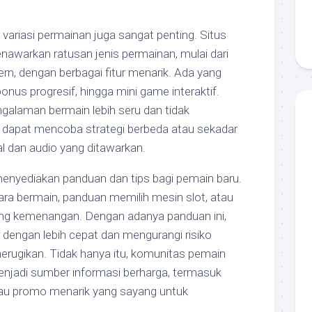
 variasi permainan juga sangat penting. Situs
enawarkan ratusan jenis permainan, mulai dari
rn, dengan berbagai fitur menarik. Ada yang
nus progresif, hingga mini game interaktif.
alaman bermain lebih seru dan tidak
apat mencoba strategi berbeda atau sekadar
l dan audio yang ditawarkan.
menyediakan panduan dan tips bagi pemain baru.
 cara bermain, panduan memilih mesin slot, atau
ang kemenangan. Dengan adanya panduan ini,
r dengan lebih cepat dan mengurangi risiko
erugikan. Tidak hanya itu, komunitas pemain
menjadi sumber informasi berharga, termasuk
au promo menarik yang sayang untuk