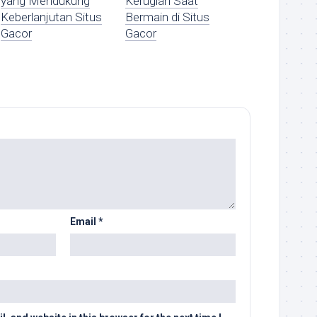
yang Mendukung
Kerugian Saat
Keberlanjutan Situs
Bermain di Situs
Gacor
Gacor
Email
*