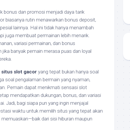
ek bonus dan promosi menjadi daya tarik
gacor biasanya rutin menawarkan bonus deposit,
pesial lainnya. Hal ini tidak hanya menambah
i juga membuat permainan lebih menarik.
nan, variasi permainan, dan bonus
n jika banyak pemain merasa puas dan loyal
ereka.
h
situs slot gacor
yang tepat bukan hanya soal
uga soal pengalaman bermain yang nyaman,
n. Pemain dapat menikmati sensasi slot
tetap mendapatkan dukungan, bonus, dan variasi
 Jadi, bagi siapa pun yang ingin menjajal
vestasi waktu untuk memilih situs yang tepat akan
 memuaskan—baik dari sisi hiburan maupun