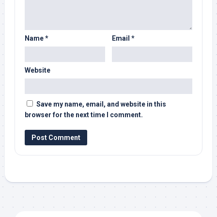
Name
*
Email
*
Website
Save my name, email, and website in this
browser for the next time I comment.