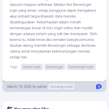
deposit maupun withdraw. Melalui fitur Berastogel
login yang aman, setiap pengguna dapat mengakses
akun pribadi tanpa khawatir data mereka
disalahgunakan. Keberhasilan dalam meraih
kemenangan besar di toto togel online kian mudah
dengan adanya sistem yang adil dan transparan. Oleh
karena itu, tidak heran jika semakin banyak pencinta
taruhan daring memilih Berastogel sebagai destinasi
utama untuk menyalurkan keberuntungan mereka
setiap hari.
Tags:
beras togel
berastogel
berastogel login
March 19, 2026
by
admin
Uncategorized
0