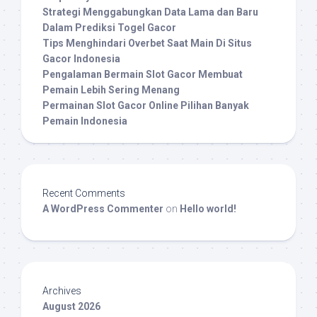
Strategi Menggabungkan Data Lama dan Baru
Dalam Prediksi Togel Gacor
Tips Menghindari Overbet Saat Main Di Situs
Gacor Indonesia
Pengalaman Bermain Slot Gacor Membuat
Pemain Lebih Sering Menang
Permainan Slot Gacor Online Pilihan Banyak
Pemain Indonesia
Recent Comments
A WordPress Commenter
on
Hello world!
Archives
August 2026