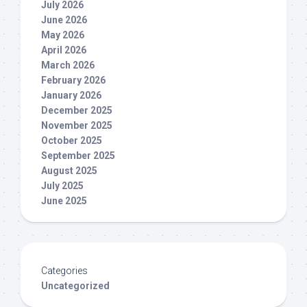
July 2026
June 2026
May 2026
April 2026
March 2026
February 2026
January 2026
December 2025
November 2025
October 2025
September 2025
August 2025
July 2025
June 2025
Categories
Uncategorized