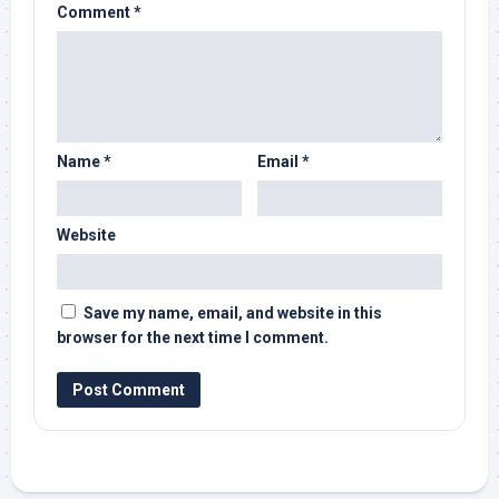
Comment
*
Name
*
Email
*
Website
Save my name, email, and website in this
browser for the next time I comment.