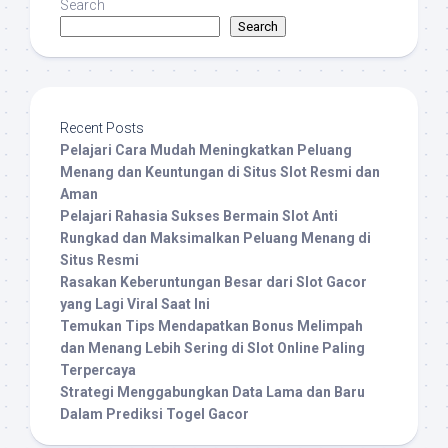
Search
Search
Recent Posts
Pelajari Cara Mudah Meningkatkan Peluang
Menang dan Keuntungan di Situs Slot Resmi dan
Aman
Pelajari Rahasia Sukses Bermain Slot Anti
Rungkad dan Maksimalkan Peluang Menang di
Situs Resmi
Rasakan Keberuntungan Besar dari Slot Gacor
yang Lagi Viral Saat Ini
Temukan Tips Mendapatkan Bonus Melimpah
dan Menang Lebih Sering di Slot Online Paling
Terpercaya
Strategi Menggabungkan Data Lama dan Baru
Dalam Prediksi Togel Gacor