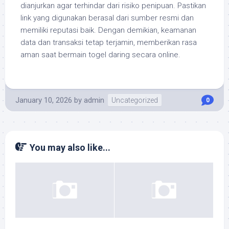
dianjurkan agar terhindar dari risiko penipuan. Pastikan
link yang digunakan berasal dari sumber resmi dan
memiliki reputasi baik. Dengan demikian, keamanan
data dan transaksi tetap terjamin, memberikan rasa
aman saat bermain togel daring secara online.
January 10, 2026
by
admin
Uncategorized
0
You may also like...