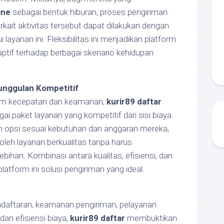
ine
sebagai bentuk hiburan, proses pengiriman
kait aktivitas tersebut dapat dilakukan dengan
ayanan ini. Fleksibilitas ini menjadikan platform
ptif terhadap berbagai skenario kehidupan
eunggulan Kompetitif
lam kecepatan dan keamanan,
kurir89 daftar
i paket layanan yang kompetitif dari sisi biaya.
 opsi sesuai kebutuhan dan anggaran mereka,
leh layanan berkualitas tanpa harus
bihan. Kombinasi antara kualitas, efisiensi, dan
platform ini solusi pengiriman yang ideal.
aftaran, keamanan pengiriman, pelayanan
, dan efisiensi biaya,
kurir89 daftar
membuktikan