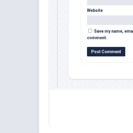
Website
Save my name, email,
comment.