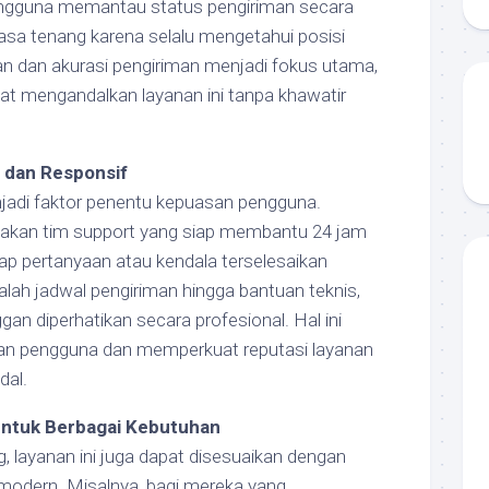
gguna memantau status pengiriman secara
asa tenang karena selalu mengetahui posisi
n dan akurasi pengiriman menjadi fokus utama,
at mengandalkan layanan ini tanpa khawatir
 dan Responsif
adi faktor penentu kepuasan pengguna.
kan tim support yang siap membantu 24 jam
ap pertanyaan atau kendala terselesaikan
lah jadwal pengiriman hingga bantuan teknis,
an diperhatikan secara profesional. Hal ini
 pengguna dan memperkuat reputasi layanan
dal.
 untuk Berbagai Kebutuhan
g, layanan ini juga dapat disesuaikan dengan
odern. Misalnya, bagi mereka yang