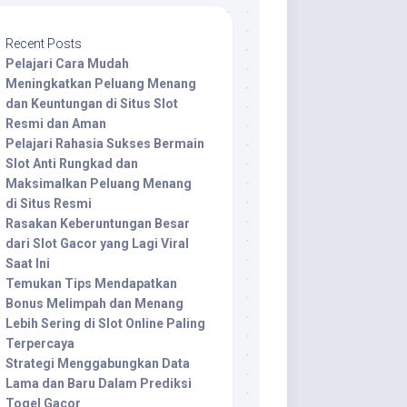
Recent Posts
Pelajari Cara Mudah
Meningkatkan Peluang Menang
dan Keuntungan di Situs Slot
Resmi dan Aman
Pelajari Rahasia Sukses Bermain
Slot Anti Rungkad dan
Maksimalkan Peluang Menang
di Situs Resmi
Rasakan Keberuntungan Besar
dari Slot Gacor yang Lagi Viral
Saat Ini
Temukan Tips Mendapatkan
Bonus Melimpah dan Menang
Lebih Sering di Slot Online Paling
Terpercaya
Strategi Menggabungkan Data
Lama dan Baru Dalam Prediksi
Togel Gacor