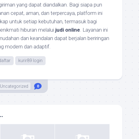
giriman yang dapat diandalkan. Bagi siapa pun
an cepat, aman, dan terpercaya, platform ini
kap untuk setiap kebutuhan, termasuk bagi
enikmati hiburan melalui
judi online
. Layanan ini
ahan dan keandalan dapat berjalan beriringan
ng modern dan adaptif.
daftar
kurir89 login
Uncategorized
0
..