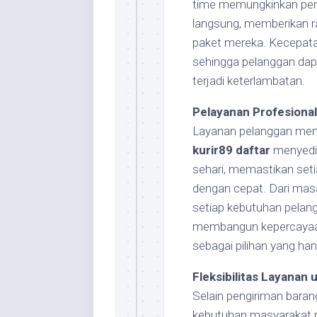
time memungkinkan pen
langsung, memberikan r
paket mereka. Kecepata
sehingga pelanggan dap
terjadi keterlambatan.
Pelayanan Profesional
Layanan pelanggan menj
kurir89 daftar
menyedia
sehari, memastikan seti
dengan cepat. Dari masa
setiap kebutuhan pelangg
membangun kepercayaan
sebagai pilihan yang han
Fleksibilitas Layanan
Selain pengiriman baran
kebutuhan masyarakat m