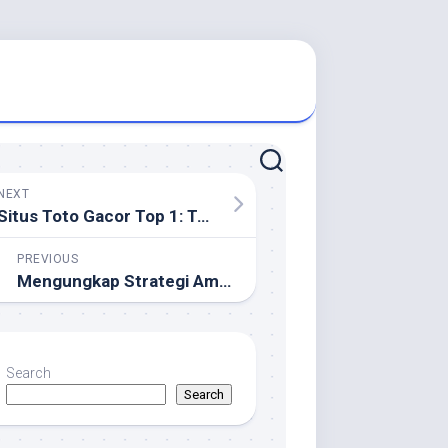
NEXT
Situs Toto Gacor Top 1: Tempatnya Para Pecinta Jackpot
PREVIOUS
Mengungkap Strategi Ampuh dalam Slot Gacor untuk Pemain Judi Online
Search
Search