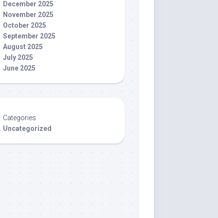
December 2025
November 2025
October 2025
September 2025
August 2025
July 2025
June 2025
Categories
Uncategorized