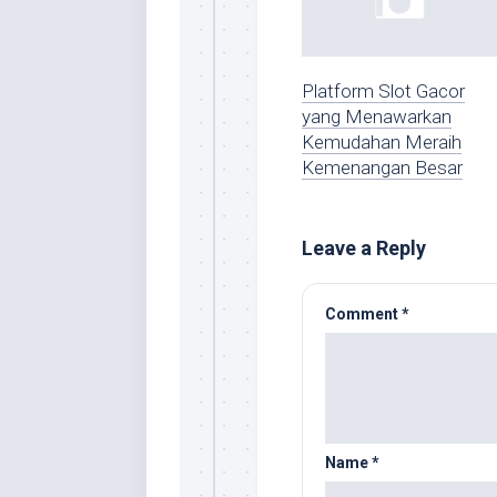
Platform Slot Gacor
yang Menawarkan
Kemudahan Meraih
Kemenangan Besar
Leave a Reply
Comment
*
Name
*