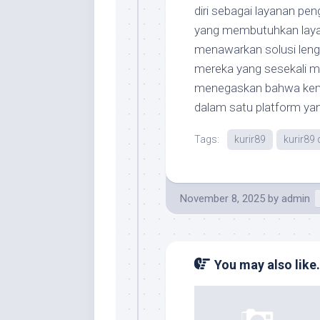
diri sebagai layanan pen
yang membutuhkan layan
menawarkan solusi leng
mereka yang sesekali m
menegaskan bahwa kemud
dalam satu platform ya
Tags:
kurir89
kurir89 
November 8, 2025
by
admin
You may also like.