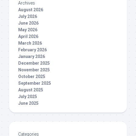
Archives
August 2026
July 2026
June 2026
May 2026
April 2026
March 2026
February 2026
January 2026
December 2025
November 2025
October 2025
September 2025
August 2025
July 2025
June 2025
Categories