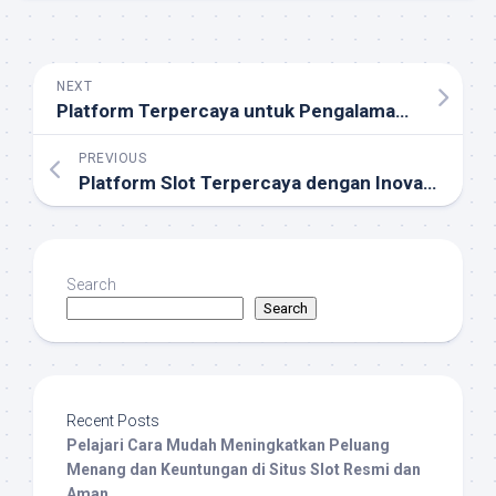
NEXT
Platform Terpercaya untuk Pengalaman Judi Online Berkualitas di Asia
PREVIOUS
Platform Slot Terpercaya dengan Inovasi Terbaru untuk Pengalaman Bermain Optimal
Search
Search
Recent Posts
Pelajari Cara Mudah Meningkatkan Peluang
Menang dan Keuntungan di Situs Slot Resmi dan
Aman