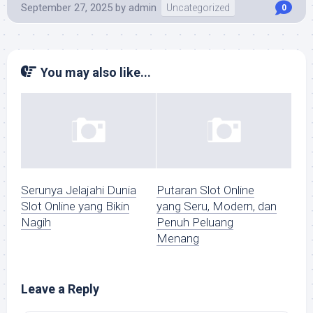
September 27, 2025
by
admin
Uncategorized
0
You may also like...
Serunya Jelajahi Dunia
Putaran Slot Online
Slot Online yang Bikin
yang Seru, Modern, dan
Nagih
Penuh Peluang
Menang
Leave a Reply