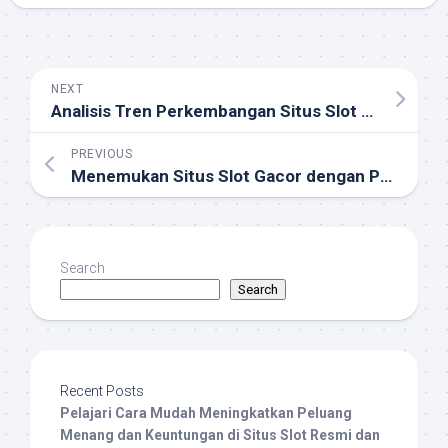
NEXT
Analisis Tren Perkembangan Situs Slot Gacor di Dunia Maya
PREVIOUS
Menemukan Situs Slot Gacor dengan Pelayanan Pelanggan yang Responsif dan Profesional
Search
Search
Recent Posts
Pelajari Cara Mudah Meningkatkan Peluang
Menang dan Keuntungan di Situs Slot Resmi dan