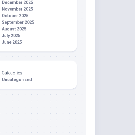
December 2025
November 2025
October 2025
September 2025
August 2025
July 2025
June 2025
Categories
Uncategorized