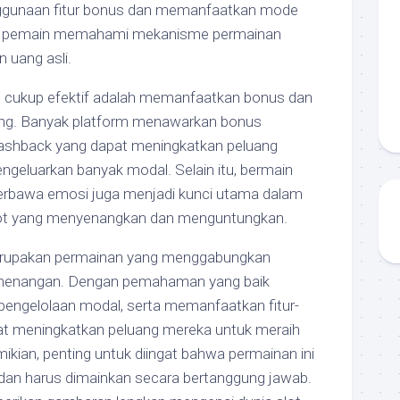
ggunaan fitur bonus dan memanfaatkan mode
 pemain memahami mekanisme permainan
 uang asli.
ng cukup efektif adalah memanfaatkan bonus dan
ring. Banyak platform menawarkan bonus
 cashback yang dapat meningkatkan peluang
geluarkan banyak modal. Selain itu, bermain
 terbawa emosi juga menjadi kunci utama dalam
ot yang menyenangkan dan menguntungkan.
erupakan permainan yang menggabungkan
emenangan. Dengan pemahaman yang baik
, pengelolaan modal, serta memanfaatkan fitur-
pat meningkatkan peluang mereka untuk meraih
ian, penting untuk diingat bahwa permainan ini
 dan harus dimainkan secara bertanggung jawab.