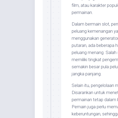
film, atau karakter pop
permainan.
Dalam bermain slot, pe
peluang kemenangan yan
menggunakan generator
putaran, ada beberapa h
peluang menang. Salah 
memiliki tingkat pengemb
semakin besar pula pe
jangka panjang.
Selain itu, pengelolaan
Disarankan untuk mene
permainan tetap dalam k
Pemain juga perlu mem
keberuntungan, sehingga