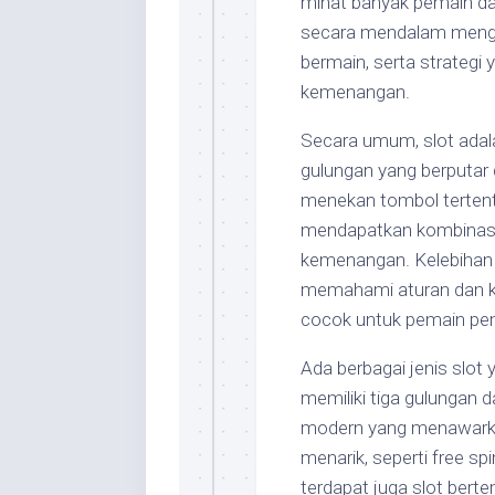
minat banyak pemain dar
secara mendalam mengena
bermain, serta strateg
kemenangan.
Secara umum, slot adal
gulungan yang berputar
menekan tombol tertentu
mendapatkan kombinasi 
kemenangan. Kelebihan
memahami aturan dan ke
cocok untuk pemain pe
Ada berbagai jenis slot 
memiliki tiga gulungan 
modern yang menawarkan
menarik, seperti free spin
terdapat juga slot ber