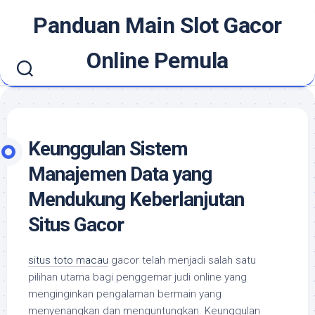
Skip
Panduan Main Slot Gacor
to
content
Online Pemula
Keunggulan Sistem
Manajemen Data yang
Mendukung Keberlanjutan
Situs Gacor
situs toto macau
gacor telah menjadi salah satu
pilihan utama bagi penggemar judi online yang
menginginkan pengalaman bermain yang
menyenangkan dan menguntungkan. Keunggulan