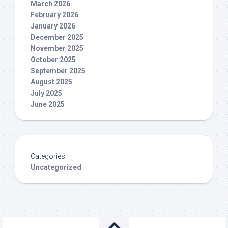
March 2026
February 2026
January 2026
December 2025
November 2025
October 2025
September 2025
August 2025
July 2025
June 2025
Categories
Uncategorized