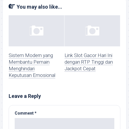
You may also like...
Sistem Modern yang
Link Slot Gacor Hari Ini
Membantu Pemain
dengan RTP Tinggi dan
Menghindari
Jackpot Cepat
Keputusan Emosional
Leave a Reply
Comment
*