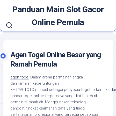
Skip
Panduan Main Slot Gacor
to
content
Online Pemula
Agen Togel Online Besar yang
Ramah Pemula
agen togel
Dalam arena permainan angka
dan ramalan keberuntungan,
3MILYARTOTO muncul sebagai penyedia togel terkemuka da
bandar togel online terpercaya yang dipilih oleh ribuan
pemain di tanah air. Menggunakan teknologi
canggih, tingkat keamanan data yang tinggi,
serta layanan profesional yang tersedia setiap saat,