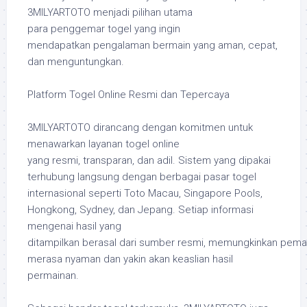
3MILYARTOTO menjadi pilihan utama
para penggemar togel yang ingin
mendapatkan pengalaman bermain yang aman, cepat,
dan menguntungkan.
Platform Togel Online Resmi dan Tepercaya
3MILYARTOTO dirancang dengan komitmen untuk
menawarkan layanan togel online
yang resmi, transparan, dan adil. Sistem yang dipakai
terhubung langsung dengan berbagai pasar togel
internasional seperti Toto Macau, Singapore Pools,
Hongkong, Sydney, dan Jepang. Setiap informasi
mengenai hasil yang
ditampilkan berasal dari sumber resmi, memungkinkan pema
merasa nyaman dan yakin akan keaslian hasil
permainan.