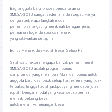
Bagi anggota baru, proses pendaftaran di
3MILYARTOTO sangat sederhana dan cepat. Hanya
dengan beberapa langkah mudah,
pemain bisa langsung menikmati beragam jenis
permainan togel dan bonus menarik
yang ditawarkan setiap hari.
Bonus Menarik dan Hadiah Besar Setiap Hari
Salah satu faktor mengapa banyak pemain memilih
3MILYARTOTO adalah program bonus
dan promosi yang melimpah. Mulai dari bonus untuk
anggota baru, cashback setiap hari, referral yang tidak
terbatas, hingga hadiah jackpot yang mencapai jutaan
rupiah. Dengan modal yang kecil, setiap pemain
memiliki peluang besar
untuk meraih kemenangan besar.