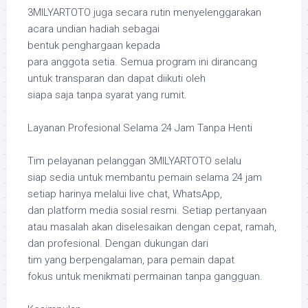
3MILYARTOTO juga secara rutin menyelenggarakan
acara undian hadiah sebagai
bentuk penghargaan kepada
para anggota setia. Semua program ini dirancang
untuk transparan dan dapat diikuti oleh
siapa saja tanpa syarat yang rumit.
Layanan Profesional Selama 24 Jam Tanpa Henti
Tim pelayanan pelanggan 3MILYARTOTO selalu
siap sedia untuk membantu pemain selama 24 jam
setiap harinya melalui live chat, WhatsApp,
dan platform media sosial resmi. Setiap pertanyaan
atau masalah akan diselesaikan dengan cepat, ramah,
dan profesional. Dengan dukungan dari
tim yang berpengalaman, para pemain dapat
fokus untuk menikmati permainan tanpa gangguan.