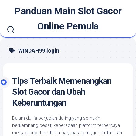
Skip
Panduan Main Slot Gacor
to
content
Online Pemula
WINDAH99 login
Tips Terbaik Memenangkan
Slot Gacor dan Ubah
Keberuntungan
Dalam dunia perjudian daring yang semakin
berkembang pesat, keberadaan platform terpercaya
menjadi prioritas utama bagi para penggemar taruhan