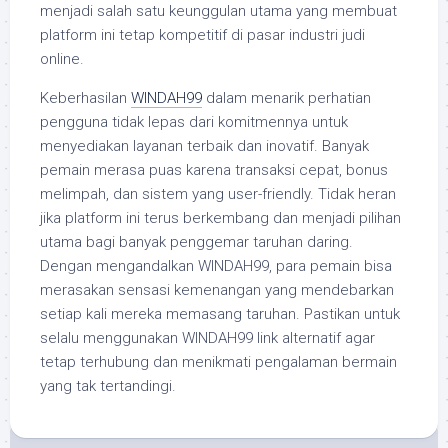
menjadi salah satu keunggulan utama yang membuat
platform ini tetap kompetitif di pasar industri judi
online.
Keberhasilan
WINDAH99
dalam menarik perhatian
pengguna tidak lepas dari komitmennya untuk
menyediakan layanan terbaik dan inovatif. Banyak
pemain merasa puas karena transaksi cepat, bonus
melimpah, dan sistem yang user-friendly. Tidak heran
jika platform ini terus berkembang dan menjadi pilihan
utama bagi banyak penggemar taruhan daring.
Dengan mengandalkan WINDAH99, para pemain bisa
merasakan sensasi kemenangan yang mendebarkan
setiap kali mereka memasang taruhan. Pastikan untuk
selalu menggunakan WINDAH99 link alternatif agar
tetap terhubung dan menikmati pengalaman bermain
yang tak tertandingi.