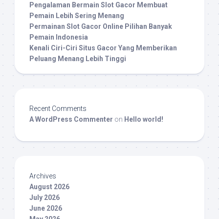
Pengalaman Bermain Slot Gacor Membuat
Pemain Lebih Sering Menang
Permainan Slot Gacor Online Pilihan Banyak
Pemain Indonesia
Kenali Ciri-Ciri Situs Gacor Yang Memberikan
Peluang Menang Lebih Tinggi
Recent Comments
A WordPress Commenter
on
Hello world!
Archives
August 2026
July 2026
June 2026