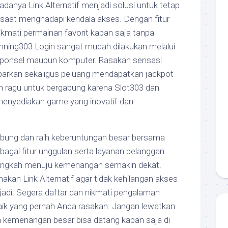
adanya Link Alternatif menjadi solusi untuk tetap
 saat menghadapi kendala akses. Dengan fitur
nikmati permainan favorit kapan saja tanpa
inning303 Login sangat mudah dilakukan melalui
k ponsel maupun komputer. Rasakan sensasi
arkan sekaligus peluang mendapatkan jackpot
an ragu untuk bergabung karena Slot303 dan
 menyediakan game yang inovatif dan
abung dan raih keberuntungan besar bersama
agai fitur unggulan serta layanan pelanggan
 langkah menuju kemenangan semakin dekat.
kan Link Alternatif agar tidak kehilangan akses
rjadi. Segera daftar dan nikmati pengalaman
baik yang pernah Anda rasakan. Jangan lewatkan
a kemenangan besar bisa datang kapan saja di