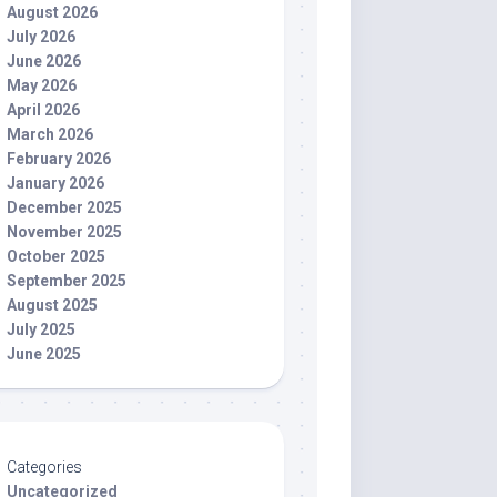
August 2026
July 2026
June 2026
May 2026
April 2026
March 2026
February 2026
January 2026
December 2025
November 2025
October 2025
September 2025
August 2025
July 2025
June 2025
Categories
Uncategorized