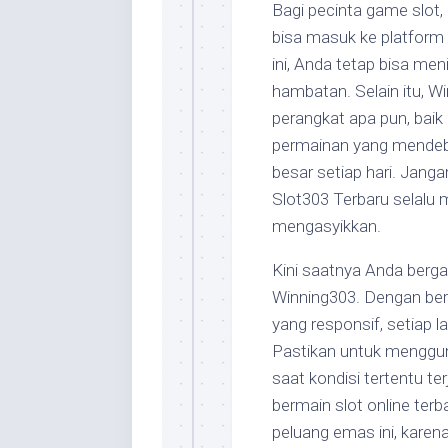
Bagi pecinta game slot, 
bisa masuk ke platform
ini, Anda tetap bisa me
hambatan. Selain itu, W
perangkat apa pun, bai
permainan yang mendeb
besar setiap hari. Jang
Slot303 Terbaru selalu
mengasyikkan.
Kini saatnya Anda berg
Winning303. Dengan berb
yang responsif, setiap
Pastikan untuk mengguna
saat kondisi tertentu te
bermain slot online ter
peluang emas ini, karen