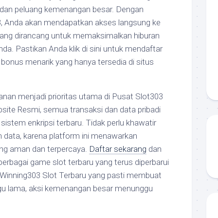
 dan peluang kemenangan besar. Dengan
, Anda akan mendapatkan akses langsung ke
f yang dirancang untuk memaksimalkan hiburan
da. Pastikan Anda klik di sini untuk mendaftar
bonus menarik yang hanya tersedia di situs
n menjadi prioritas utama di Pusat Slot303
site Resmi, semua transaksi dan data pribadi
sistem enkripsi terbaru. Tidak perlu khawatir
an data, karena platform ini menawarkan
ng aman dan terpercaya.
Daftar sekarang
dan
berbagai game slot terbaru yang terus diperbarui
 Winning303 Slot Terbaru yang pasti membuat
ggu lama, aksi kemenangan besar menunggu