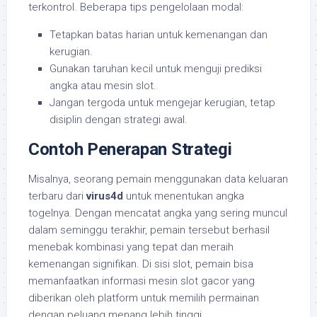
terkontrol. Beberapa tips pengelolaan modal:
Tetapkan batas harian untuk kemenangan dan
kerugian.
Gunakan taruhan kecil untuk menguji prediksi
angka atau mesin slot.
Jangan tergoda untuk mengejar kerugian, tetap
disiplin dengan strategi awal.
Contoh Penerapan Strategi
Misalnya, seorang pemain menggunakan data keluaran
terbaru dari
virus4d
untuk menentukan angka
togelnya. Dengan mencatat angka yang sering muncul
dalam seminggu terakhir, pemain tersebut berhasil
menebak kombinasi yang tepat dan meraih
kemenangan signifikan. Di sisi slot, pemain bisa
memanfaatkan informasi mesin slot gacor yang
diberikan oleh platform untuk memilih permainan
dengan peluang menang lebih tinggi.