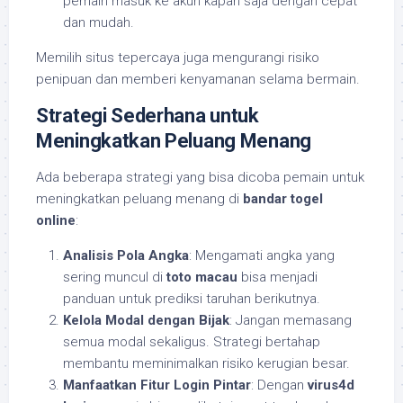
pemain masuk ke akun kapan saja dengan cepat
dan mudah.
Memilih situs tepercaya juga mengurangi risiko
penipuan dan memberi kenyamanan selama bermain.
Strategi Sederhana untuk
Meningkatkan Peluang Menang
Ada beberapa strategi yang bisa dicoba pemain untuk
meningkatkan peluang menang di
bandar togel
online
:
Analisis Pola Angka
: Mengamati angka yang
sering muncul di
toto macau
bisa menjadi
panduan untuk prediksi taruhan berikutnya.
Kelola Modal dengan Bijak
: Jangan memasang
semua modal sekaligus. Strategi bertahap
membantu meminimalkan risiko kerugian besar.
Manfaatkan Fitur Login Pintar
: Dengan
virus4d