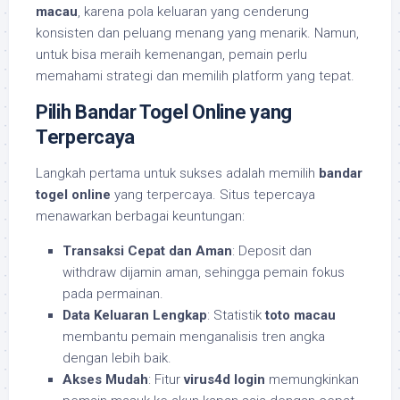
macau
, karena pola keluaran yang cenderung
konsisten dan peluang menang yang menarik. Namun,
untuk bisa meraih kemenangan, pemain perlu
memahami strategi dan memilih platform yang tepat.
Pilih Bandar Togel Online yang
Terpercaya
Langkah pertama untuk sukses adalah memilih
bandar
togel online
yang terpercaya. Situs tepercaya
menawarkan berbagai keuntungan:
Transaksi Cepat dan Aman
: Deposit dan
withdraw dijamin aman, sehingga pemain fokus
pada permainan.
Data Keluaran Lengkap
: Statistik
toto macau
membantu pemain menganalisis tren angka
dengan lebih baik.
Akses Mudah
: Fitur
virus4d login
memungkinkan