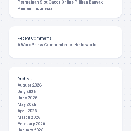
Permainan Slot Gacor Online Pilihan Banyak
Pemain Indonesia
Recent Comments
A WordPress Commenter
on
Hello world!
Archives
August 2026
July 2026
June 2026
May 2026
April 2026
March 2026
February 2026
January 2026