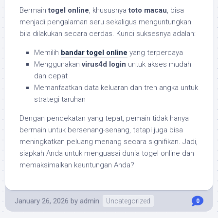
Bermain
togel online
, khususnya
toto macau
, bisa
menjadi pengalaman seru sekaligus menguntungkan
bila dilakukan secara cerdas. Kunci suksesnya adalah:
Memilih
bandar togel online
yang terpercaya
Menggunakan
virus4d login
untuk akses mudah
dan cepat
Memanfaatkan data keluaran dan tren angka untuk
strategi taruhan
Dengan pendekatan yang tepat, pemain tidak hanya
bermain untuk bersenang-senang, tetapi juga bisa
meningkatkan peluang menang secara signifikan. Jadi,
siapkah Anda untuk menguasai dunia togel online dan
memaksimalkan keuntungan Anda?
January 26, 2026
by
admin
Uncategorized
0