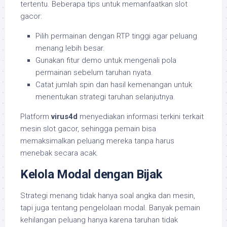
tertentu. Beberapa tips untuk memanfaatkan slot
gacor:
Pilih permainan dengan RTP tinggi agar peluang
menang lebih besar.
Gunakan fitur demo untuk mengenali pola
permainan sebelum taruhan nyata.
Catat jumlah spin dan hasil kemenangan untuk
menentukan strategi taruhan selanjutnya.
Platform
virus4d
menyediakan informasi terkini terkait
mesin slot gacor, sehingga pemain bisa
memaksimalkan peluang mereka tanpa harus
menebak secara acak.
Kelola Modal dengan Bijak
Strategi menang tidak hanya soal angka dan mesin,
tapi juga tentang pengelolaan modal. Banyak pemain
kehilangan peluang hanya karena taruhan tidak