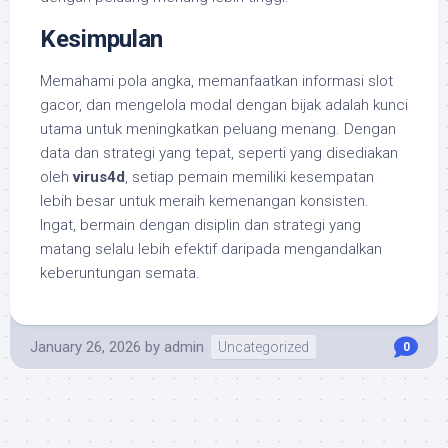
Kesimpulan
Memahami pola angka, memanfaatkan informasi slot
gacor, dan mengelola modal dengan bijak adalah kunci
utama untuk meningkatkan peluang menang. Dengan
data dan strategi yang tepat, seperti yang disediakan
oleh
virus4d
, setiap pemain memiliki kesempatan
lebih besar untuk meraih kemenangan konsisten.
Ingat, bermain dengan disiplin dan strategi yang
matang selalu lebih efektif daripada mengandalkan
keberuntungan semata.
January 26, 2026
by
admin
Uncategorized
0