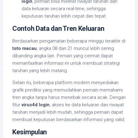
login
, pemain bisa melihat riwayat taruhan dan
data keluaran secara real-time, sehingga
keputusan taruhan lebih cepat dan tepat.
Contoh Data dan Tren Keluaran
Berdasarkan pengamatan beberapa minggu terakhir di
toto macau
, angka 08 dan 21 muncul lebih sering
dibanding angka lain. Pemain yang cermat dapat
memanfaatkan informasi ini untuk membuat strategi
taruhan yang lebih matang.
Selain itu, beberapa platform modern menyediakan
grafik prediksi yang memudahkan pemain memahami
tren angka tanpa harus menebak secara acak. Dengan
fitur
virus4d login
, akses ke data keluaran dan riwayat
taruhan menjadi lebih mudah, sehingga pemain dapat
membuat keputusan berdasarkan informasi yang valid.
Kesimpulan