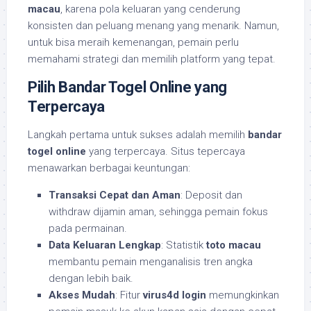
macau
, karena pola keluaran yang cenderung
konsisten dan peluang menang yang menarik. Namun,
untuk bisa meraih kemenangan, pemain perlu
memahami strategi dan memilih platform yang tepat.
Pilih Bandar Togel Online yang
Terpercaya
Langkah pertama untuk sukses adalah memilih
bandar
togel online
yang terpercaya. Situs tepercaya
menawarkan berbagai keuntungan:
Transaksi Cepat dan Aman
: Deposit dan
withdraw dijamin aman, sehingga pemain fokus
pada permainan.
Data Keluaran Lengkap
: Statistik
toto macau
membantu pemain menganalisis tren angka
dengan lebih baik.
Akses Mudah
: Fitur
virus4d login
memungkinkan