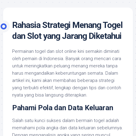
Rahasia Strategi Menang Togel
dan Slot yang Jarang Diketahui
Permainan togel dan slot online kini semakin diminati
oleh pemain di Indonesia. Banyak orang mencari cara
untuk meningkatkan peluang menang mereka tanpa
harus mengandalkan keberuntungan semata. Dalam
artikel ini, kami akan membahas beberapa strategi
yang terbukti efektif, lengkap dengan tips dan contoh
nyata yang bisa langsung diterapkan.
Pahami Pola dan Data Keluaran
Salah satu kunci sukses dalam bermain togel adalah
memahami pola angka dan data keluaran sebelumnya.
Dengan menganalisis angka yang sering muncul,