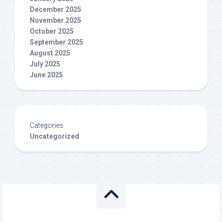
December 2025
November 2025
October 2025
September 2025
August 2025
July 2025
June 2025
Categories
Uncategorized