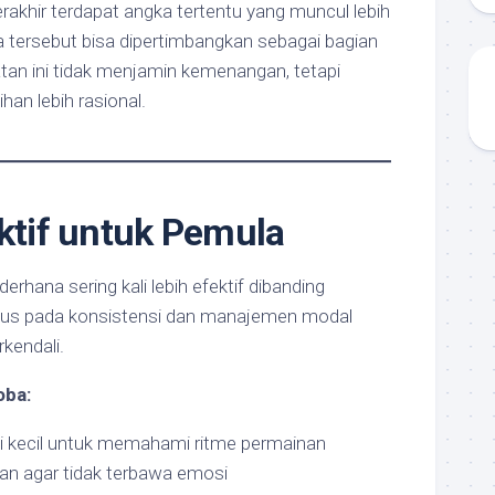
erakhir terdapat angka tertentu yang muncul lebih
ka tersebut bisa dipertimbangkan sebagai bagian
tan ini tidak menjamin kemenangan, tetapi
an lebih rasional.
ektif untuk Pemula
erhana sering kali lebih efektif dibanding
kus pada konsistensi dan manajemen modal
kendali.
oba:
si kecil untuk memahami ritme permainan
an agar tidak terbawa emosi