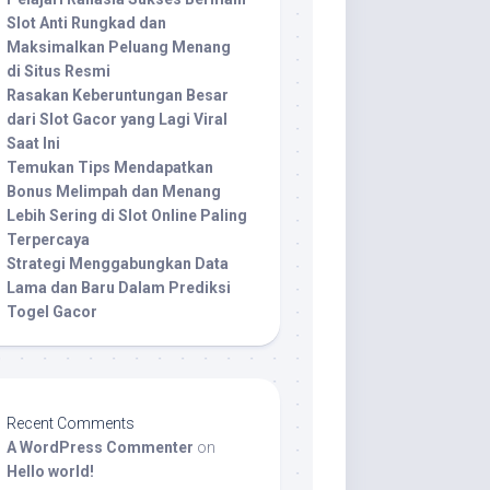
Slot Anti Rungkad dan
Maksimalkan Peluang Menang
di Situs Resmi
Rasakan Keberuntungan Besar
dari Slot Gacor yang Lagi Viral
Saat Ini
Temukan Tips Mendapatkan
Bonus Melimpah dan Menang
Lebih Sering di Slot Online Paling
Terpercaya
Strategi Menggabungkan Data
Lama dan Baru Dalam Prediksi
Togel Gacor
Recent Comments
A WordPress Commenter
on
Hello world!