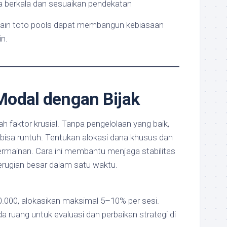
ra berkala dan sesuaikan pendekatan
emain toto pools dapat membangun kebiasaan
in.
Modal dengan Bijak
faktor krusial. Tanpa pengelolaan yang baik,
 bisa runtuh. Tentukan alokasi dana khusus dan
ermainan. Cara ini membantu menjaga stabilitas
erugian besar dalam satu waktu.
0.000, alokasikan maksimal 5–10% per sesi.
a ruang untuk evaluasi dan perbaikan strategi di