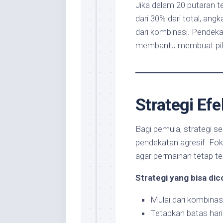
Jika dalam 20 putaran t
dari 30% dari total, ang
dari kombinasi. Pendeka
membantu membuat pilih
Strategi Ef
Bagi pemula, strategi sed
pendekatan agresif. Fo
agar permainan tetap ter
Strategi yang bisa dic
Mulai dari kombina
Tetapkan batas hari