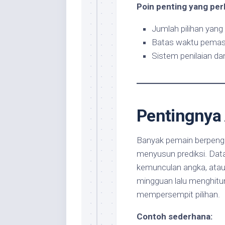
Poin penting yang per
Jumlah pilihan yan
Batas waktu pemasan
Sistem penilaian d
Pentingnya 
Banyak pemain berpenga
menyusun prediksi. Data 
kemunculan angka, atau 
mingguan lalu menghit
mempersempit pilihan.
Contoh sederhana: