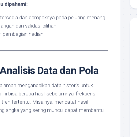
lu dipahami:
g tersedia dan dampaknya pada peluang menang
gan dan validasi pilihan
an pembagian hadiah
Analisis Data dan Pola
laman mengandalkan data historis untuk
ini bisa berupa hasil sebelumnya, frekuensi
tren tertentu. Misalnya, mencatat hasil
ung angka yang sering muncul dapat membantu