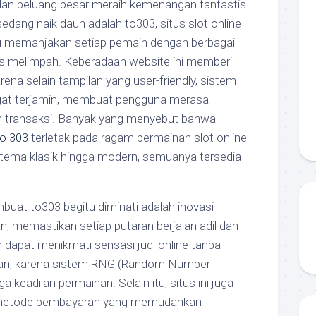
 dan peluang besar meraih kemenangan fantastis.
sedang naik daun adalah to303, situs slot online
 memanjakan setiap pemain dengan berbagai
us melimpah. Keberadaan website ini memberi
ena selain tampilan yang user-friendly, sistem
at terjamin, membuat pengguna merasa
 transaksi. Banyak yang menyebut bahwa
to 303
terletak pada ragam permainan slot online
i tema klasik hingga modern, semuanya tersedia
uat to303 begitu diminati adalah inovasi
an, memastikan setiap putaran berjalan adil dan
 dapat menikmati sensasi judi online tanpa
gan, karena sistem RNG (Random Number
a keadilan permainan. Selain itu, situs ini juga
metode pembayaran yang memudahkan