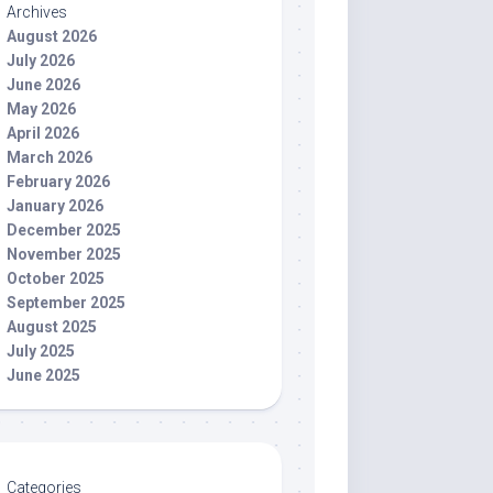
Archives
August 2026
July 2026
June 2026
May 2026
April 2026
March 2026
February 2026
January 2026
December 2025
November 2025
October 2025
September 2025
August 2025
July 2025
June 2025
Categories