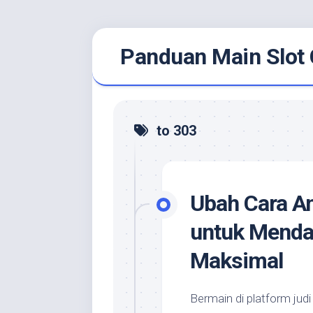
Skip
Panduan Main Slot 
to
content
to 303
Ubah Cara An
untuk Mendap
Maksimal
Bermain di platform jud