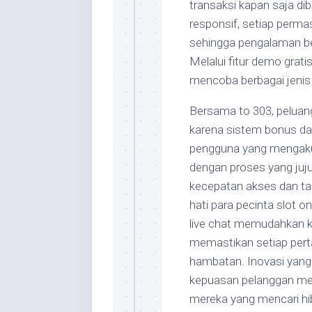
transaksi kapan saja d
responsif, setiap perma
sehingga pengalaman be
Melalui fitur demo gra
mencoba berbagai jenis s
Bersama to 303, peluang
karena sistem bonus da
pengguna yang mengaku
dengan proses yang jujur
kecepatan akses dan ta
hati para pecinta slot on
live chat memudahkan k
memastikan setiap pert
hambatan. Inovasi yan
kepuasan pelanggan men
mereka yang mencari hi