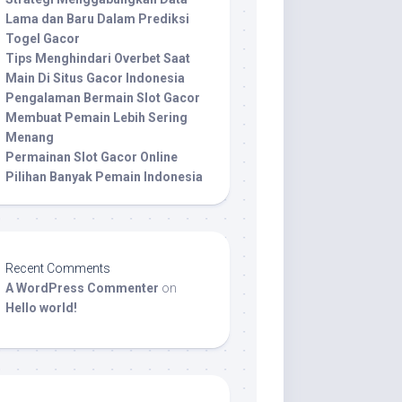
Lama dan Baru Dalam Prediksi
Togel Gacor
Tips Menghindari Overbet Saat
Main Di Situs Gacor Indonesia
Pengalaman Bermain Slot Gacor
Membuat Pemain Lebih Sering
Menang
Permainan Slot Gacor Online
Pilihan Banyak Pemain Indonesia
Recent Comments
A WordPress Commenter
on
Hello world!