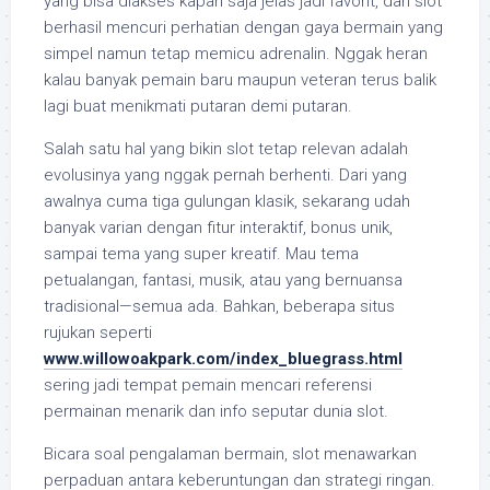
yang bisa diakses kapan saja jelas jadi favorit, dan slot
berhasil mencuri perhatian dengan gaya bermain yang
simpel namun tetap memicu adrenalin. Nggak heran
kalau banyak pemain baru maupun veteran terus balik
lagi buat menikmati putaran demi putaran.
Salah satu hal yang bikin slot tetap relevan adalah
evolusinya yang nggak pernah berhenti. Dari yang
awalnya cuma tiga gulungan klasik, sekarang udah
banyak varian dengan fitur interaktif, bonus unik,
sampai tema yang super kreatif. Mau tema
petualangan, fantasi, musik, atau yang bernuansa
tradisional—semua ada. Bahkan, beberapa situs
rujukan seperti
www.willowoakpark.com/index_bluegrass.html
sering jadi tempat pemain mencari referensi
permainan menarik dan info seputar dunia slot.
Bicara soal pengalaman bermain, slot menawarkan
perpaduan antara keberuntungan dan strategi ringan.