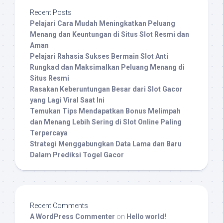
Recent Posts
Pelajari Cara Mudah Meningkatkan Peluang
Menang dan Keuntungan di Situs Slot Resmi dan
Aman
Pelajari Rahasia Sukses Bermain Slot Anti
Rungkad dan Maksimalkan Peluang Menang di
Situs Resmi
Rasakan Keberuntungan Besar dari Slot Gacor
yang Lagi Viral Saat Ini
Temukan Tips Mendapatkan Bonus Melimpah
dan Menang Lebih Sering di Slot Online Paling
Terpercaya
Strategi Menggabungkan Data Lama dan Baru
Dalam Prediksi Togel Gacor
Recent Comments
A WordPress Commenter
on
Hello world!