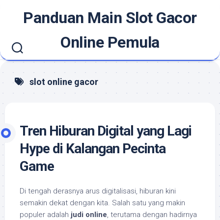
Skip
Panduan Main Slot Gacor
to
content
Online Pemula
slot online gacor
Tren Hiburan Digital yang Lagi
Hype di Kalangan Pecinta
Game
Di tengah derasnya arus digitalisasi, hiburan kini
semakin dekat dengan kita. Salah satu yang makin
populer adalah
judi online
, terutama dengan hadirnya