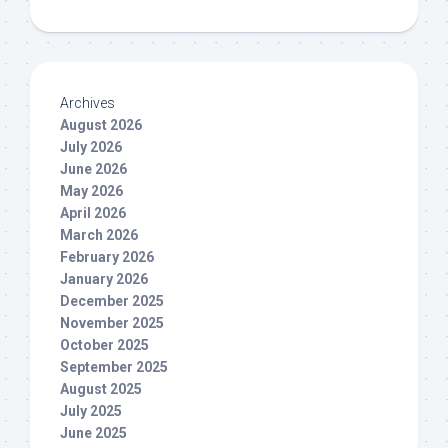
Archives
August 2026
July 2026
June 2026
May 2026
April 2026
March 2026
February 2026
January 2026
December 2025
November 2025
October 2025
September 2025
August 2025
July 2025
June 2025