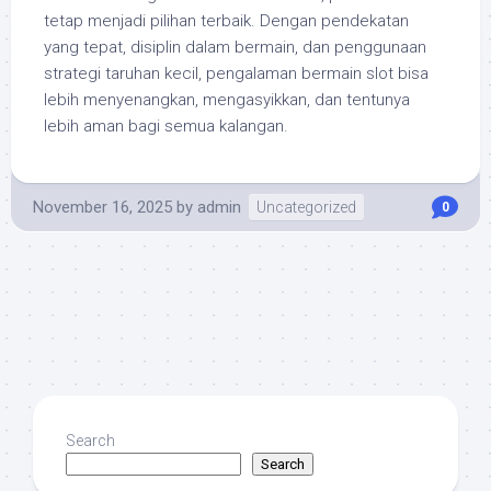
tetap menjadi pilihan terbaik. Dengan pendekatan
yang tepat, disiplin dalam bermain, dan penggunaan
strategi taruhan kecil, pengalaman bermain slot bisa
lebih menyenangkan, mengasyikkan, dan tentunya
lebih aman bagi semua kalangan.
November 16, 2025
by
admin
Uncategorized
0
Search
Search