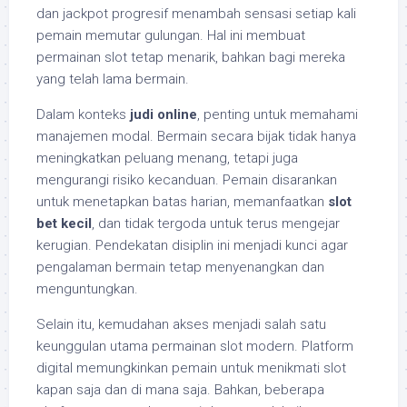
dan jackpot progresif menambah sensasi setiap kali
pemain memutar gulungan. Hal ini membuat
permainan slot tetap menarik, bahkan bagi mereka
yang telah lama bermain.
Dalam konteks
judi online
, penting untuk memahami
manajemen modal. Bermain secara bijak tidak hanya
meningkatkan peluang menang, tetapi juga
mengurangi risiko kecanduan. Pemain disarankan
untuk menetapkan batas harian, memanfaatkan
slot
bet kecil
, dan tidak tergoda untuk terus mengejar
kerugian. Pendekatan disiplin ini menjadi kunci agar
pengalaman bermain tetap menyenangkan dan
menguntungkan.
Selain itu, kemudahan akses menjadi salah satu
keunggulan utama permainan slot modern. Platform
digital memungkinkan pemain untuk menikmati slot
kapan saja dan di mana saja. Bahkan, beberapa