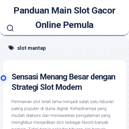
Skip
Panduan Main Slot Gacor
to
content
Online Pemula
slot mantap
Sensasi Menang Besar dengan
Strategi Slot Modern
Permainan slot telah lama menjadi salah satu hiburan
paling populer di dunia digital. Kehadirannya yang
mudah diakses dan menawarkan pengalaman yang
menghibur menjadikan slot sebagai favorit banyak