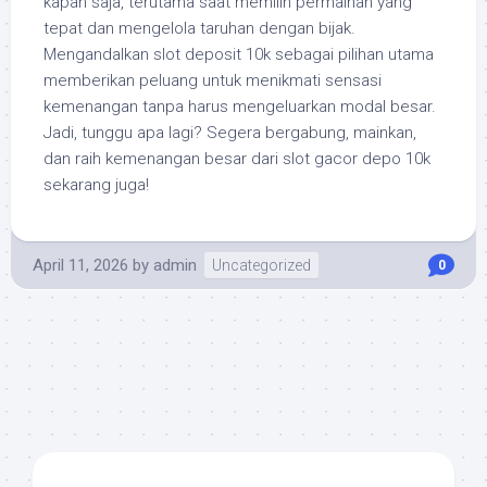
kapan saja, terutama saat memilih permainan yang
tepat dan mengelola taruhan dengan bijak.
Mengandalkan slot deposit 10k sebagai pilihan utama
memberikan peluang untuk menikmati sensasi
kemenangan tanpa harus mengeluarkan modal besar.
Jadi, tunggu apa lagi? Segera bergabung, mainkan,
dan raih kemenangan besar dari slot gacor depo 10k
sekarang juga!
April 11, 2026
by
admin
Uncategorized
0