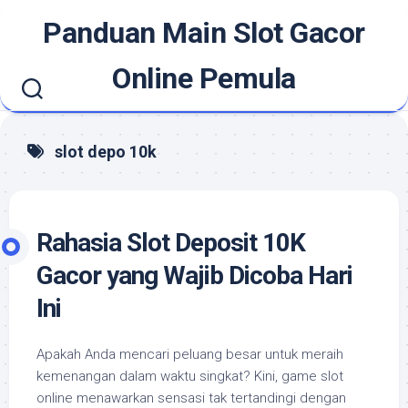
Skip
Panduan Main Slot Gacor
to
content
Online Pemula
slot depo 10k
Rahasia Slot Deposit 10K
Gacor yang Wajib Dicoba Hari
Ini
Apakah Anda mencari peluang besar untuk meraih
kemenangan dalam waktu singkat? Kini, game slot
online menawarkan sensasi tak tertandingi dengan