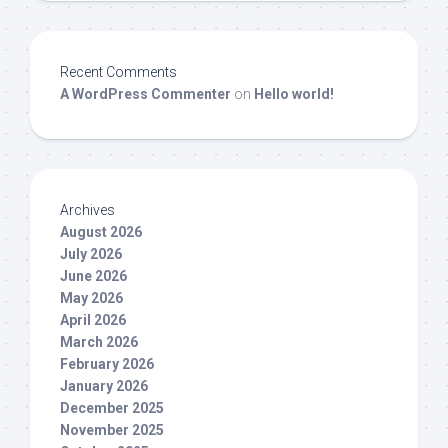
Recent Comments
A WordPress Commenter
on
Hello world!
Archives
August 2026
July 2026
June 2026
May 2026
April 2026
March 2026
February 2026
January 2026
December 2025
November 2025