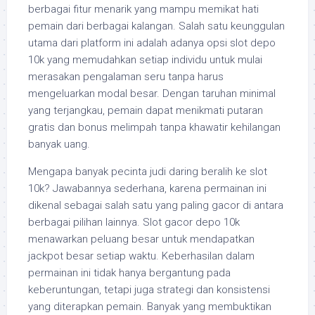
berbagai fitur menarik yang mampu memikat hati
pemain dari berbagai kalangan. Salah satu keunggulan
utama dari platform ini adalah adanya opsi slot depo
10k yang memudahkan setiap individu untuk mulai
merasakan pengalaman seru tanpa harus
mengeluarkan modal besar. Dengan taruhan minimal
yang terjangkau, pemain dapat menikmati putaran
gratis dan bonus melimpah tanpa khawatir kehilangan
banyak uang.
Mengapa banyak pecinta judi daring beralih ke slot
10k? Jawabannya sederhana, karena permainan ini
dikenal sebagai salah satu yang paling gacor di antara
berbagai pilihan lainnya. Slot gacor depo 10k
menawarkan peluang besar untuk mendapatkan
jackpot besar setiap waktu. Keberhasilan dalam
permainan ini tidak hanya bergantung pada
keberuntungan, tetapi juga strategi dan konsistensi
yang diterapkan pemain. Banyak yang membuktikan