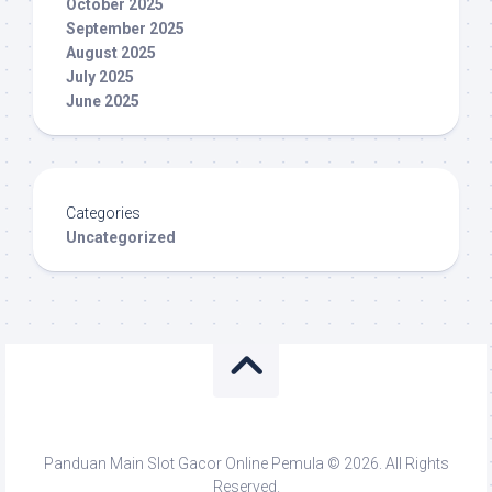
October 2025
September 2025
August 2025
July 2025
June 2025
Categories
Uncategorized
Panduan Main Slot Gacor Online Pemula © 2026. All Rights
Reserved.