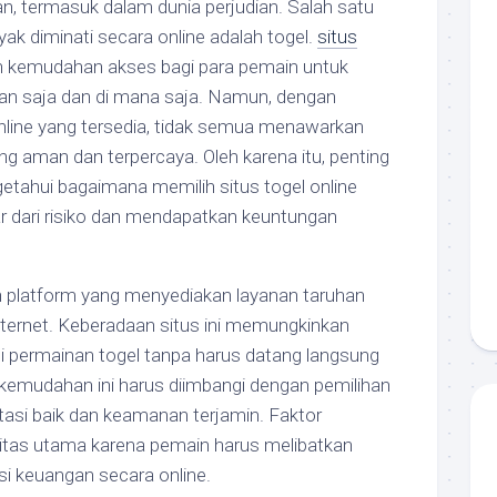
n, termasuk dalam dunia perjudian. Salah satu
ak diminati secara online adalah togel.
situs
kemudahan akses bagi para pemain untuk
n saja dan di mana saja. Namun, dengan
nline yang tersedia, tidak semua menawarkan
 aman dan terpercaya. Oleh karena itu, penting
etahui bagaimana memilih situs togel online
ar dari risiko dan mendapatkan keuntungan
ah platform yang menyediakan layanan taruhan
internet. Keberadaan situs ini memungkinkan
 permainan togel tanpa harus datang langsung
 kemudahan ini harus diimbangi dengan pemilihan
utasi baik dan keamanan terjamin. Faktor
itas utama karena pemain harus melibatkan
si keuangan secara online.