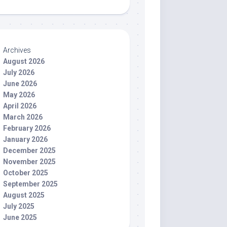
Archives
August 2026
July 2026
June 2026
May 2026
April 2026
March 2026
February 2026
January 2026
December 2025
November 2025
October 2025
September 2025
August 2025
July 2025
June 2025