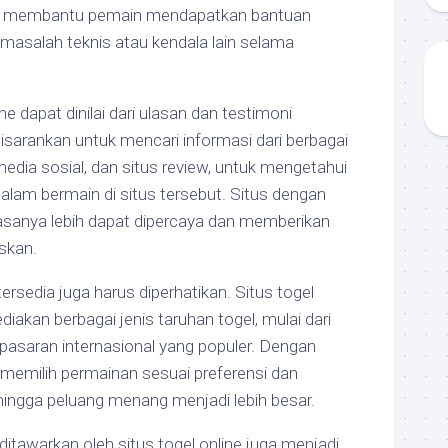
ini membantu pemain mendapatkan bantuan
masalah teknis atau kendala lain selama
ne dapat dinilai dari ulasan dan testimoni
isarankan untuk mencari informasi dari berbagai
media sosial, dan situs review, untuk mengetahui
alam bermain di situs tersebut. Situs dengan
iasanya lebih dapat dipercaya dan memberikan
skan.
ersedia juga harus diperhatikan. Situs togel
iakan berbagai jenis taruhan togel, mulai dari
a pasaran internasional yang populer. Dengan
t memilih permainan sesuai preferensi dan
sehingga peluang menang menjadi lebih besar.
tawarkan oleh situs togel online juga menjadi