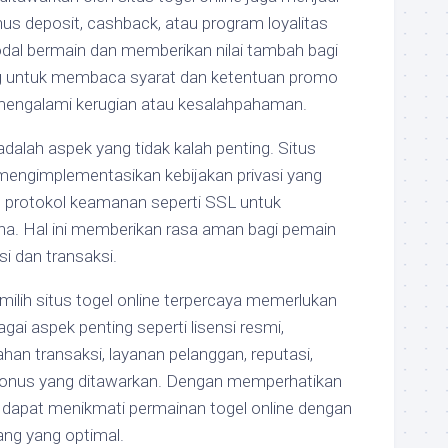
onus deposit, cashback, atau program loyalitas
al bermain dan memberikan nilai tambah bagi
g untuk membaca syarat dan ketentuan promo
k mengalami kerugian atau kesalahpahaman.
dalah aspek yang tidak kalah penting. Situs
 mengimplementasikan kebijakan privasi yang
 protokol keamanan seperti SSL untuk
na. Hal ini memberikan rasa aman bagi pemain
i dan transaksi.
ilih situs togel online terpercaya memerlukan
gai aspek penting seperti lisensi resmi,
n transaksi, layanan pelanggan, reputasi,
 bonus yang ditawarkan. Dengan memperhatikan
n dapat menikmati permainan togel online dengan
ng yang optimal.