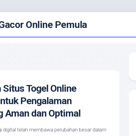
Gacor Online Pemula
 Situs Togel Online
untuk Pengalaman
g Aman dan Optimal
 digital telah membawa perubahan besar dalam