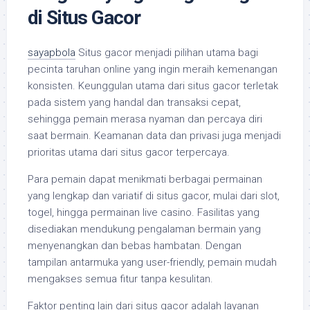
di Situs Gacor
sayapbola
Situs gacor menjadi pilihan utama bagi
pecinta taruhan online yang ingin meraih kemenangan
konsisten. Keunggulan utama dari situs gacor terletak
pada sistem yang handal dan transaksi cepat,
sehingga pemain merasa nyaman dan percaya diri
saat bermain. Keamanan data dan privasi juga menjadi
prioritas utama dari situs gacor terpercaya.
Para pemain dapat menikmati berbagai permainan
yang lengkap dan variatif di situs gacor, mulai dari slot,
togel, hingga permainan live casino. Fasilitas yang
disediakan mendukung pengalaman bermain yang
menyenangkan dan bebas hambatan. Dengan
tampilan antarmuka yang user-friendly, pemain mudah
mengakses semua fitur tanpa kesulitan.
Faktor penting lain dari situs gacor adalah layanan