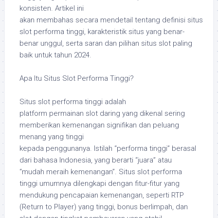
konsisten. Artikel ini
akan membahas secara mendetail tentang definisi situs
slot performa tinggi, karakteristik situs yang benar-
benar unggul, serta saran dan pilihan situs slot paling
baik untuk tahun 2024.
Apa Itu Situs Slot Performa Tinggi?
Situs slot performa tinggi adalah
platform permainan slot daring yang dikenal sering
memberikan kemenangan signifikan dan peluang
menang yang tinggi
kepada penggunanya. Istilah “performa tinggi” berasal
dari bahasa Indonesia, yang berarti “juara” atau
“mudah meraih kemenangan”. Situs slot performa
tinggi umumnya dilengkapi dengan fitur-fitur yang
mendukung pencapaian kemenangan, seperti RTP
(Return to Player) yang tinggi, bonus berlimpah, dan