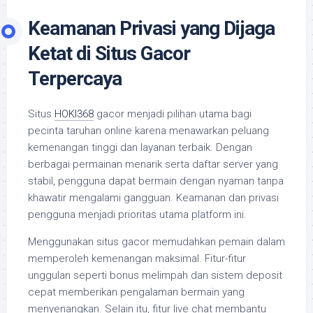
Keamanan Privasi yang Dijaga
Ketat di Situs Gacor
Terpercaya
Situs
HOKI368
gacor menjadi pilihan utama bagi
pecinta taruhan online karena menawarkan peluang
kemenangan tinggi dan layanan terbaik. Dengan
berbagai permainan menarik serta daftar server yang
stabil, pengguna dapat bermain dengan nyaman tanpa
khawatir mengalami gangguan. Keamanan dan privasi
pengguna menjadi prioritas utama platform ini.
Menggunakan situs gacor memudahkan pemain dalam
memperoleh kemenangan maksimal. Fitur-fitur
unggulan seperti bonus melimpah dan sistem deposit
cepat memberikan pengalaman bermain yang
menyenangkan. Selain itu, fitur live chat membantu