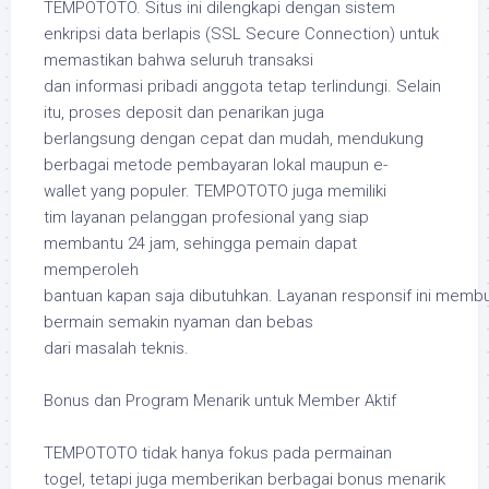
TEMPOTOTO. Situs ini dilengkapi dengan sistem
enkripsi data berlapis (SSL Secure Connection) untuk
memastikan bahwa seluruh transaksi
dan informasi pribadi anggota tetap terlindungi. Selain
itu, proses deposit dan penarikan juga
berlangsung dengan cepat dan mudah, mendukung
berbagai metode pembayaran lokal maupun e-
wallet yang populer. TEMPOTOTO juga memiliki
tim layanan pelanggan profesional yang siap
membantu 24 jam, sehingga pemain dapat
memperoleh
bantuan kapan saja dibutuhkan. Layanan responsif ini mem
bermain semakin nyaman dan bebas
dari masalah teknis.
Bonus dan Program Menarik untuk Member Aktif
TEMPOTOTO tidak hanya fokus pada permainan
togel, tetapi juga memberikan berbagai bonus menarik