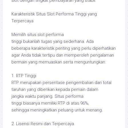
slot dengan tingkat pembayaran yang stabil.
Karakteristik Situs Slot Performa Tinggi yang
Terpercaya
Memilih situs slot performa
tinggi bukanlah tugas yang sederhana. Ada
beberapa karakteristik penting yang perlu diperhatikan
agar Anda tidak tertipu dan memperoleh pengalaman
bermain yang memuaskan serta menguntungkan:
1. RTP Tinggi
RTP merupakan persentase pengembalian dari total
taruhan yang diberikan kepada pemain dalam
jangka waktu panjang. Situs performa
tinggi biasanya memiliki RTP di atas 96%,
sehingga meningkatkan peluang untuk menang.
2. Lisensi Resmi dan Terpercaya