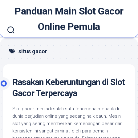
Skip
Panduan Main Slot Gacor
to
content
Online Pemula
situs gacor
Rasakan Keberuntungan di Slot
Gacor Terpercaya
Slot gacor menjadi salah satu fenomena menarik di
dunia perjudian online yang sedang naik daun. Mesin
slot yang sering memberikan kemenangan besar dan
konsisten ini sangat diminati oleh para pemain