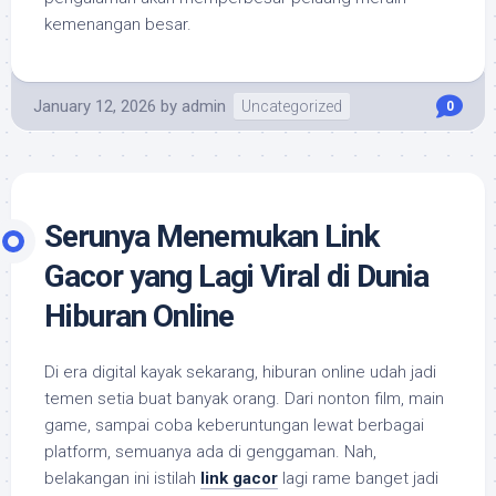
kemenangan besar.
January 12, 2026
by
admin
Uncategorized
0
Serunya Menemukan Link
Gacor yang Lagi Viral di Dunia
Hiburan Online
Di era digital kayak sekarang, hiburan online udah jadi
temen setia buat banyak orang. Dari nonton film, main
game, sampai coba keberuntungan lewat berbagai
platform, semuanya ada di genggaman. Nah,
belakangan ini istilah
link gacor
lagi rame banget jadi