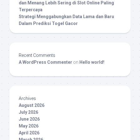
dan Menang Lebih Sering di Slot Online Paling
Terpercaya
Strategi Menggabungkan Data Lama dan Baru
Dalam Prediksi Togel Gacor
Recent Comments
A WordPress Commenter
on
Hello world!
Archives
August 2026
July 2026
June 2026
May 2026
April 2026
March 2026