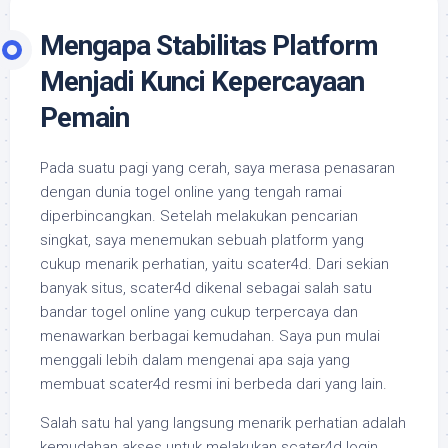
Mengapa Stabilitas Platform
Menjadi Kunci Kepercayaan
Pemain
Pada suatu pagi yang cerah, saya merasa penasaran
dengan dunia togel online yang tengah ramai
diperbincangkan. Setelah melakukan pencarian
singkat, saya menemukan sebuah platform yang
cukup menarik perhatian, yaitu scater4d. Dari sekian
banyak situs, scater4d dikenal sebagai salah satu
bandar togel online yang cukup terpercaya dan
menawarkan berbagai kemudahan. Saya pun mulai
menggali lebih dalam mengenai apa saja yang
membuat scater4d resmi ini berbeda dari yang lain.
Salah satu hal yang langsung menarik perhatian adalah
kemudahan akses untuk melakukan scater4d login.