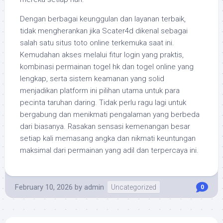
Dengan berbagai keunggulan dan layanan terbaik,
tidak mengherankan jika Scater4d dikenal sebagai
salah satu situs toto online terkemuka saat ini.
Kemudahan akses melalui fitur login yang praktis,
kombinasi permainan togel hk dan togel online yang
lengkap, serta sistem keamanan yang solid
menjadikan platform ini pilihan utama untuk para
pecinta taruhan daring. Tidak perlu ragu lagi untuk
bergabung dan menikmati pengalaman yang berbeda
dari biasanya. Rasakan sensasi kemenangan besar
setiap kali memasang angka dan nikmati keuntungan
maksimal dari permainan yang adil dan terpercaya ini.
February 10, 2026
by
admin
Uncategorized
0