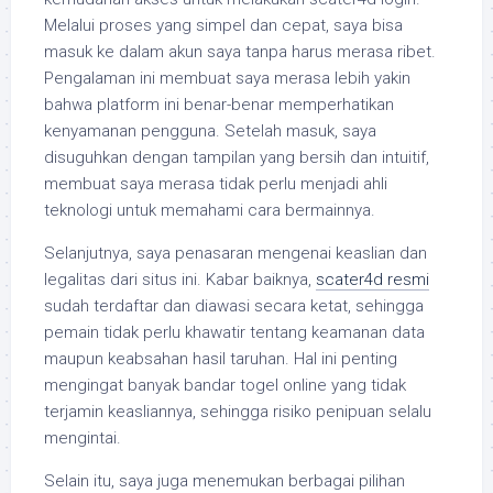
Melalui proses yang simpel dan cepat, saya bisa
masuk ke dalam akun saya tanpa harus merasa ribet.
Pengalaman ini membuat saya merasa lebih yakin
bahwa platform ini benar-benar memperhatikan
kenyamanan pengguna. Setelah masuk, saya
disuguhkan dengan tampilan yang bersih dan intuitif,
membuat saya merasa tidak perlu menjadi ahli
teknologi untuk memahami cara bermainnya.
Selanjutnya, saya penasaran mengenai keaslian dan
legalitas dari situs ini. Kabar baiknya,
scater4d resmi
sudah terdaftar dan diawasi secara ketat, sehingga
pemain tidak perlu khawatir tentang keamanan data
maupun keabsahan hasil taruhan. Hal ini penting
mengingat banyak bandar togel online yang tidak
terjamin keasliannya, sehingga risiko penipuan selalu
mengintai.
Selain itu, saya juga menemukan berbagai pilihan