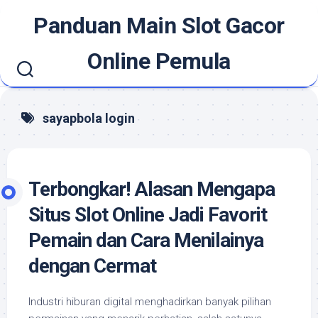
Skip
Panduan Main Slot Gacor
to
content
Online Pemula
sayapbola login
Terbongkar! Alasan Mengapa
Situs Slot Online Jadi Favorit
Pemain dan Cara Menilainya
dengan Cermat
Industri hiburan digital menghadirkan banyak pilihan