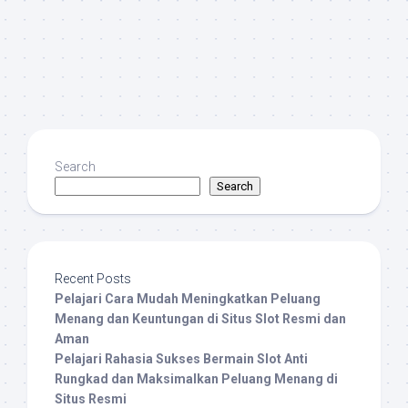
Search
Search
Recent Posts
Pelajari Cara Mudah Meningkatkan Peluang
Menang dan Keuntungan di Situs Slot Resmi dan
Aman
Pelajari Rahasia Sukses Bermain Slot Anti
Rungkad dan Maksimalkan Peluang Menang di
Situs Resmi