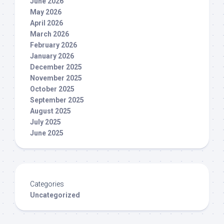
June 2026
May 2026
April 2026
March 2026
February 2026
January 2026
December 2025
November 2025
October 2025
September 2025
August 2025
July 2025
June 2025
Categories
Uncategorized