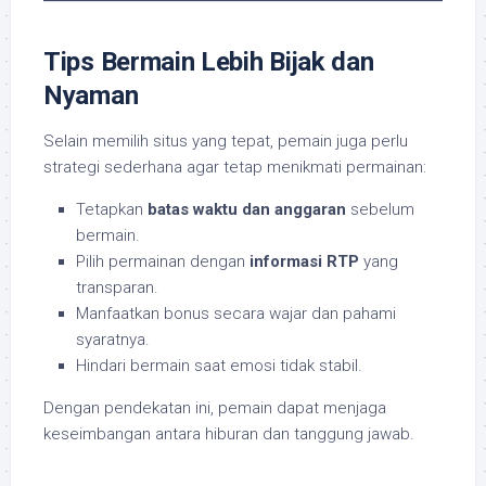
Tips Bermain Lebih Bijak dan
Nyaman
Selain memilih situs yang tepat, pemain juga perlu
strategi sederhana agar tetap menikmati permainan:
Tetapkan
batas waktu dan anggaran
sebelum
bermain.
Pilih permainan dengan
informasi RTP
yang
transparan.
Manfaatkan bonus secara wajar dan pahami
syaratnya.
Hindari bermain saat emosi tidak stabil.
Dengan pendekatan ini, pemain dapat menjaga
keseimbangan antara hiburan dan tanggung jawab.