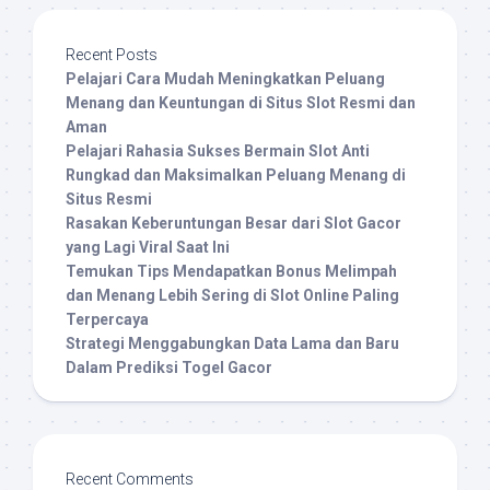
Recent Posts
Pelajari Cara Mudah Meningkatkan Peluang
Menang dan Keuntungan di Situs Slot Resmi dan
Aman
Pelajari Rahasia Sukses Bermain Slot Anti
Rungkad dan Maksimalkan Peluang Menang di
Situs Resmi
Rasakan Keberuntungan Besar dari Slot Gacor
yang Lagi Viral Saat Ini
Temukan Tips Mendapatkan Bonus Melimpah
dan Menang Lebih Sering di Slot Online Paling
Terpercaya
Strategi Menggabungkan Data Lama dan Baru
Dalam Prediksi Togel Gacor
Recent Comments