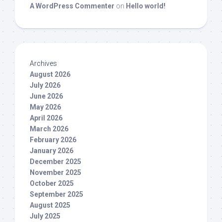
A WordPress Commenter
on
Hello world!
Archives
August 2026
July 2026
June 2026
May 2026
April 2026
March 2026
February 2026
January 2026
December 2025
November 2025
October 2025
September 2025
August 2025
July 2025