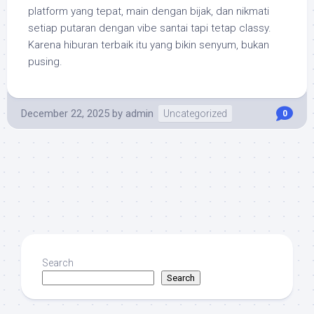
platform yang tepat, main dengan bijak, dan nikmati
setiap putaran dengan vibe santai tapi tetap classy.
Karena hiburan terbaik itu yang bikin senyum, bukan
pusing.
December 22, 2025
by
admin
Uncategorized
0
Search
Search