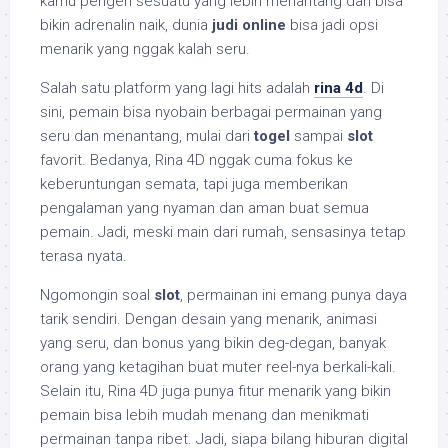
kamu pengen sesuatu yang lebih menantang dan bisa
bikin adrenalin naik, dunia
judi online
bisa jadi opsi
menarik yang nggak kalah seru.
Salah satu platform yang lagi hits adalah
rina 4d
. Di
sini, pemain bisa nyobain berbagai permainan yang
seru dan menantang, mulai dari
togel
sampai
slot
favorit. Bedanya, Rina 4D nggak cuma fokus ke
keberuntungan semata, tapi juga memberikan
pengalaman yang nyaman dan aman buat semua
pemain. Jadi, meski main dari rumah, sensasinya tetap
terasa nyata.
Ngomongin soal
slot
, permainan ini emang punya daya
tarik sendiri. Dengan desain yang menarik, animasi
yang seru, dan bonus yang bikin deg-degan, banyak
orang yang ketagihan buat muter reel-nya berkali-kali.
Selain itu, Rina 4D juga punya fitur menarik yang bikin
pemain bisa lebih mudah menang dan menikmati
permainan tanpa ribet. Jadi, siapa bilang hiburan digital