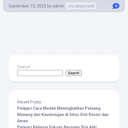
September 13, 2025
by
admin
Uncategorized
0
Search
Search
Recent Posts
Pelajari Cara Mudah Meningkatkan Peluang
Menang dan Keuntungan di Situs Slot Resmi dan
Aman
Pelajari Rahasia Sukses Bermain Slot Anti