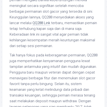
pemain mengaku bahwa keberuntungan mereka
meningkat secara signifikan setelah mencoba
berbagai permainan slot gacor yang tersedia di sini.
Keunggulan lainnya, QQ288 menyediakan akses yang
lancar melalui
QQ288 Link
terbaru, memastikan pemain
tetap terhubung kapan saja dan di mana saja.
Keberadaan link ini sangat vital agar pemain tidak
kehilangan kesempatan meraih keuntungan maksimal
dari setiap sesi permainan.
Tak hanya fokus pada keberagaman permainan, QQ288
juga memperhatikan kenyamanan pengguna lewat
tampilan antarmuka yang intuitif dan mudah digunakan.
Pengguna baru maupun veteran dapat dengan cepat
menavigasi berbagai fitur dan menemukan slot gacor
favorit tanpa perlu bingung. Selain itu, sistem
keamanan yang ketat melindungi data pribadi dan
transaksi keuangan, sehingga pemain merasa tenang
saat melakukan deposit maupun withdraw. Dengan
layanan pelanggan yang siap membantu 24/7, tidak