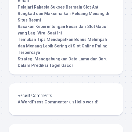
Aman
Pelajari Rahasia Sukses Bermain Slot Anti
Rungkad dan Maksimalkan Peluang Menang di
Situs Resmi
Rasakan Keberuntungan Besar dari Slot Gacor
yang Lagi Viral Saat Ini
Temukan Tips Mendapatkan Bonus Melimpah
dan Menang Lebih Sering di Slot Online Paling
Terpercaya
Strategi Menggabungkan Data Lama dan Baru
Dalam Prediksi Togel Gacor
Recent Comments
A WordPress Commenter
on
Hello world!