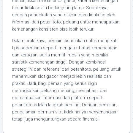
menunjukkan tanda-tanda gacor, karena kemenangan
besar tidak selalu berlangsung lama. Sebaliknya,
dengan pendekatan yang disiplin dan didukung oleh
informasi dari petanitoto, peluang untuk mendapatkan
kemenangan konsisten bisa lebih terukur.
Dalam praktiknya, pemain disarankan untuk mengikuti
tips sederhana seperti mengatur batas kemenangan
dan kerugian, serta memilih mesin yang memiliki
statistik kemenangan tinggi. Dengan kombinasi
strategi ini dan referensi dari petanitoto, peluang untuk
menemukan slot gacor menjadi lebih realistis dan
praktis. Jadi, bagi pemain yang serius ingin
meningkatkan peluang menang, memahami dan
memanfaatkan informasi dari platform seperti
petanitoto adalah langkah penting. Dengan demikian,
pengalaman bermain slot tidak hanya menyenangkan
tetapi juga menguntungkan secara finansial.