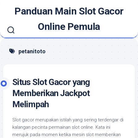
Skip
Panduan Main Slot Gacor
to
content
Online Pemula
petanitoto
Situs Slot Gacor yang
Memberikan Jackpot
Melimpah
Slot gacor merupakan istilah yang sering terdengar di
kalangan pecinta permainan slot online. Kata ini
merujuk pada momen ketika mesin slot memberikan