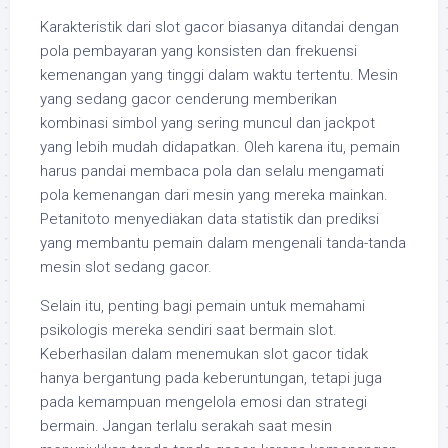
Karakteristik dari slot gacor biasanya ditandai dengan
pola pembayaran yang konsisten dan frekuensi
kemenangan yang tinggi dalam waktu tertentu. Mesin
yang sedang gacor cenderung memberikan
kombinasi simbol yang sering muncul dan jackpot
yang lebih mudah didapatkan. Oleh karena itu, pemain
harus pandai membaca pola dan selalu mengamati
pola kemenangan dari mesin yang mereka mainkan.
Petanitoto menyediakan data statistik dan prediksi
yang membantu pemain dalam mengenali tanda-tanda
mesin slot sedang gacor.
Selain itu, penting bagi pemain untuk memahami
psikologis mereka sendiri saat bermain slot.
Keberhasilan dalam menemukan slot gacor tidak
hanya bergantung pada keberuntungan, tetapi juga
pada kemampuan mengelola emosi dan strategi
bermain. Jangan terlalu serakah saat mesin