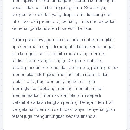
menunjukkan tanda-tanda gacor, karena kemenangan
besar tidak selalu berlangsung lama. Sebaliknya,
dengan pendekatan yang disiplin dan didukung oleh
informasi dari petanitoto, peluang untuk mendapatkan
kemenangan konsisten bisa lebih terukur.
Dalam praktiknya, pemain disarankan untuk mengikuti
tips sederhana seperti mengatur batas kemenangan
dan kerugian, serta memilih mesin yang memiliki
statistik kemenangan tinggi. Dengan kombinasi
strategi ini dan referensi dari petanitoto, peluang untuk
menemukan slot gacor menjadi lebih realistis dan
praktis. Jadi, bagi pemain yang serius ingin
meningkatkan peluang menang, memahami dan
memanfaatkan informasi dari platform seperti
petanitoto adalah langkah penting. Dengan demikian,
pengalaman bermain slot tidak hanya menyenangkan
tetapi juga menguntungkan secara finansial.