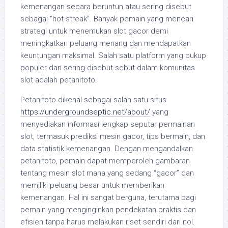
kemenangan secara beruntun atau sering disebut
sebagai “hot streak”. Banyak pemain yang mencari
strategi untuk menemukan slot gacor demi
meningkatkan peluang menang dan mendapatkan
keuntungan maksimal. Salah satu platform yang cukup
populer dan sering disebut-sebut dalam komunitas
slot adalah petanitoto.
Petanitoto dikenal sebagai salah satu situs
https://undergroundseptic.net/about/
yang
menyediakan informasi lengkap seputar permainan
slot, termasuk prediksi mesin gacor, tips bermain, dan
data statistik kemenangan. Dengan mengandalkan
petanitoto, pemain dapat memperoleh gambaran
tentang mesin slot mana yang sedang “gacor” dan
memiliki peluang besar untuk memberikan
kemenangan. Hal ini sangat berguna, terutama bagi
pemain yang menginginkan pendekatan praktis dan
efisien tanpa harus melakukan riset sendiri dari nol.