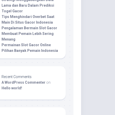
Lama dan Baru Dalam Prediksi
Togel Gacor
Tips Menghindari Overbet Saat
Main Di Situs Gacor Indonesia
Pengalaman Bermain Slot Gacor
Membuat Pemain Lebih Sering
Menang
Permainan Slot Gacor Online
Pilihan Banyak Pemain Indonesia
Recent Comments
A WordPress Commenter
on
Hello world!