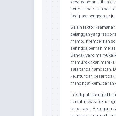
keberagaman pilihan a
bermain semakin seru d
bagi para penggemar judi
Selain faktor keamanan 
pelanggan yang responsi
mampu memberikan solus
sehingga pemain merasa 
Banyak yang menyukai k
memungkinkan mereka m
saja tanpa hambatan. D
keuntungan besar tidak 
mengingat kemudahan ya
Tak dapat disangkal bah
berkat inovasi teknolog
terpercaya. Pengguna d
terpercaya melalui fit