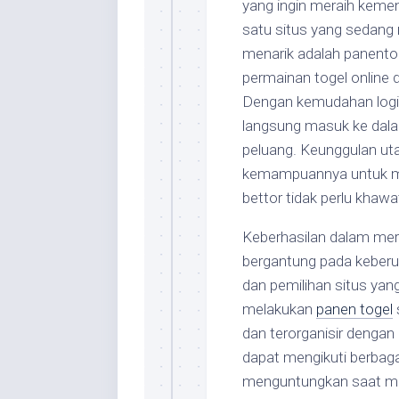
yang ingin meraih kemen
satu situs yang sedan
menarik adalah panentog
permainan togel online
Dengan kemudahan login 
langsung masuk ke dala
peluang. Keunggulan utam
kemampuannya untuk me
bettor tidak perlu khawa
Keberhasilan dalam mera
bergantung pada keberun
dan pemilihan situs yang
melakukan
panen togel
dan terorganisir dengan 
dapat mengikuti berbag
menguntungkan saat mela