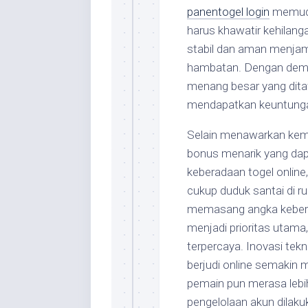
panentogel login
memuda
harus khawatir kehilan
stabil dan aman menjami
hambatan. Dengan demik
menang besar yang dita
mendapatkan keuntungan
Selain menawarkan kemu
bonus menarik yang dap
keberadaan togel online, 
cukup duduk santai di 
memasang angka keberu
menjadi prioritas utama,
terpercaya. Inovasi te
berjudi online semakin
pemain pun merasa lebih
pengelolaan akun dilaku