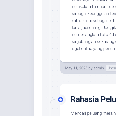
melakukan taruhan toto
berbagai keunggulan ters
platform ini sebagai pi
dunia judi daring. Jadi, 
memenangkan toto 4d d
bergabunglah sekarang 
togel online yang penu
May 11, 2026
by
admin
Unca
Rahasia Pelu
Mencari peluang meraih k