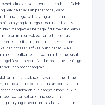
novasi teknologi yang terus berkembang. Salah
ng naik daun adalah panentogel, yang
 taruhan togel online yang aman dan
istem yang terintegrasi dan user-friendly,
udah mengakses berbagai fitur menarik hanya
dak heran jika banyak bettor tertarik untuk
mereka di situs ini, mengingat kemudahan
si dan proses verifikasi yang cepat. Melalui
main mendapatkan kesempatan untuk mengikuti
 togel favorit secara live dan real-time, sehingga
in seru dan menegangkan.
latform ini terletak pada layanan panen togel
ran, membuat para bettor semakin percaya dan
Proses pendaftaran pun sangat simpel, cukup
ogel daftar, setiap orang sudah bisa
ggulan yang disediakan. Tak hanya itu, fitur