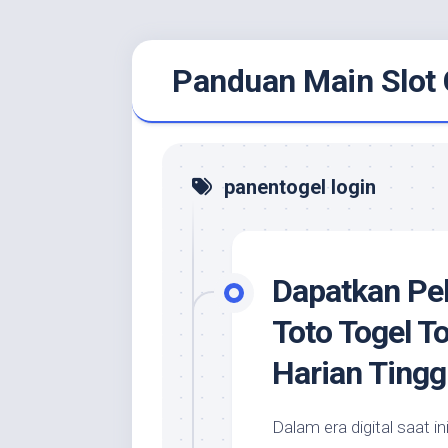
Skip
Panduan Main Slot 
to
content
panentogel login
Dapatkan Pe
Toto Togel T
Harian Tingg
Dalam era digital saat i