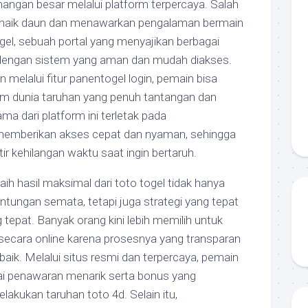
angan besar melalui platform terpercaya. Salah
g naik daun dan menawarkan pengalaman bermain
el, sebuah portal yang menyajikan berbagai
 dengan sistem yang aman dan mudah diakses.
melalui fitur panentogel login, pemain bisa
m dunia taruhan yang penuh tantangan dan
a dari platform ini terletak pada
mberikan akses cepat dan nyaman, sehingga
tir kehilangan waktu saat ingin bertaruh.
ih hasil maksimal dari toto togel tidak hanya
tungan semata, tetapi juga strategi yang tepat
 tepat. Banyak orang kini lebih memilih untuk
secara online karena prosesnya yang transparan
baik. Melalui situs resmi dan terpercaya, pemain
ai penawaran menarik serta bonus yang
kukan taruhan toto 4d. Selain itu,