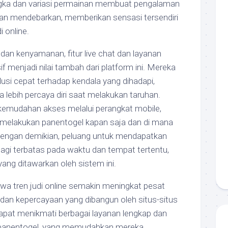
ngka dan variasi permainan membuat pengalaman
an mendebarkan, memberikan sensasi tersendiri
 online.
dan kenyamanan, fitur live chat dan layanan
f menjadi nilai tambah dari platform ini. Mereka
i cepat terhadap kendala yang dihadapi,
lebih percaya diri saat melakukan taruhan.
emudahan akses melalui perangkat mobile,
elakukan panentogel kapan saja dan di mana
engan demikian, peluang untuk mendapatkan
lagi terbatas pada waktu dan tempat tertentu,
ng ditawarkan oleh sistem ini.
wa tren judi online semakin meningkat pesat
i dan kepercayaan yang dibangun oleh situs-situs
apat menikmati berbagai layanan lengkap dan
ur panentogel, yang memudahkan mereka