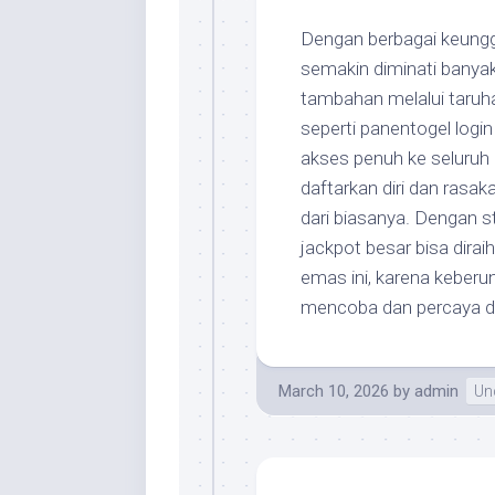
Dengan berbagai keunggul
semakin diminati banya
tambahan melalui taruha
seperti panentogel log
akses penuh ke seluruh 
daftarkan diri dan rasa
dari biasanya. Dengan s
jackpot besar bisa dira
emas ini, karena keber
mencoba dan percaya dir
March 10, 2026
by
admin
Un