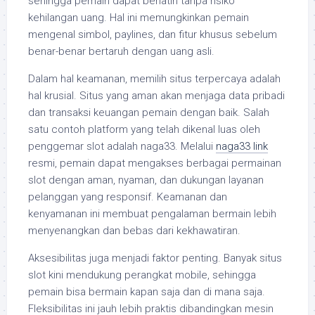
sehingga pemain dapat berlatih tanpa risiko
kehilangan uang. Hal ini memungkinkan pemain
mengenal simbol, paylines, dan fitur khusus sebelum
benar-benar bertaruh dengan uang asli.
Dalam hal keamanan, memilih situs terpercaya adalah
hal krusial. Situs yang aman akan menjaga data pribadi
dan transaksi keuangan pemain dengan baik. Salah
satu contoh platform yang telah dikenal luas oleh
penggemar slot adalah naga33. Melalui
naga33 link
resmi, pemain dapat mengakses berbagai permainan
slot dengan aman, nyaman, dan dukungan layanan
pelanggan yang responsif. Keamanan dan
kenyamanan ini membuat pengalaman bermain lebih
menyenangkan dan bebas dari kekhawatiran.
Aksesibilitas juga menjadi faktor penting. Banyak situs
slot kini mendukung perangkat mobile, sehingga
pemain bisa bermain kapan saja dan di mana saja.
Fleksibilitas ini jauh lebih praktis dibandingkan mesin