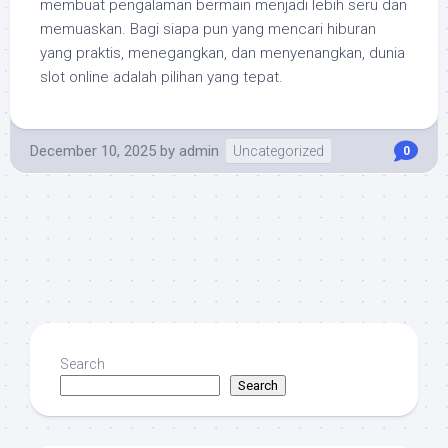
membuat pengalaman bermain menjadi lebih seru dan
memuaskan. Bagi siapa pun yang mencari hiburan
yang praktis, menegangkan, dan menyenangkan, dunia
slot online adalah pilihan yang tepat.
December 10, 2025
by
admin
Uncategorized
0
Search
Search