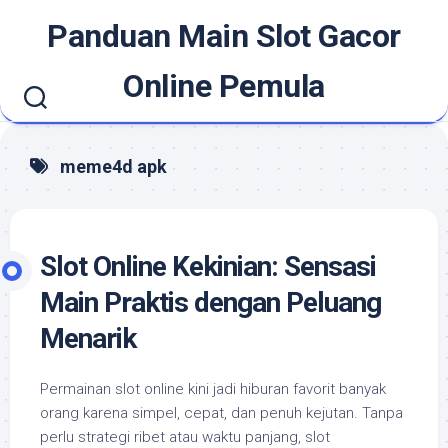
Skip
Panduan Main Slot Gacor
to
content
Online Pemula
meme4d apk
Slot Online Kekinian: Sensasi
Main Praktis dengan Peluang
Menarik
Permainan slot online kini jadi hiburan favorit banyak
orang karena simpel, cepat, dan penuh kejutan. Tanpa
perlu strategi ribet atau waktu panjang, slot