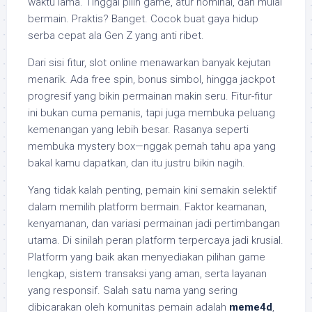
waktu lama. Tinggal pilih game, atur nominal, dan mulai
bermain. Praktis? Banget. Cocok buat gaya hidup
serba cepat ala Gen Z yang anti ribet.
Dari sisi fitur, slot online menawarkan banyak kejutan
menarik. Ada free spin, bonus simbol, hingga jackpot
progresif yang bikin permainan makin seru. Fitur-fitur
ini bukan cuma pemanis, tapi juga membuka peluang
kemenangan yang lebih besar. Rasanya seperti
membuka mystery box—nggak pernah tahu apa yang
bakal kamu dapatkan, dan itu justru bikin nagih.
Yang tidak kalah penting, pemain kini semakin selektif
dalam memilih platform bermain. Faktor keamanan,
kenyamanan, dan variasi permainan jadi pertimbangan
utama. Di sinilah peran platform terpercaya jadi krusial.
Platform yang baik akan menyediakan pilihan game
lengkap, sistem transaksi yang aman, serta layanan
yang responsif. Salah satu nama yang sering
dibicarakan oleh komunitas pemain adalah
meme4d
,