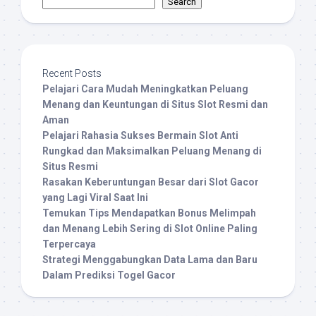
Search
Recent Posts
Pelajari Cara Mudah Meningkatkan Peluang
Menang dan Keuntungan di Situs Slot Resmi dan
Aman
Pelajari Rahasia Sukses Bermain Slot Anti
Rungkad dan Maksimalkan Peluang Menang di
Situs Resmi
Rasakan Keberuntungan Besar dari Slot Gacor
yang Lagi Viral Saat Ini
Temukan Tips Mendapatkan Bonus Melimpah
dan Menang Lebih Sering di Slot Online Paling
Terpercaya
Strategi Menggabungkan Data Lama dan Baru
Dalam Prediksi Togel Gacor