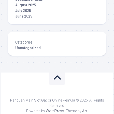
August 2025
July 2025
June 2025
Categories
Uncategorized
Panduan Main Slot Gacor Online Pemula © 2026. All Rights
Reserved.
Powered by
WordPress
. Theme by
Alx
.