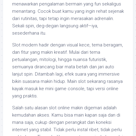
menawarkan pengalaman bermain yang fun sekaligus
menantang. Cocok buat kamu yang ingin rehat sejenak
dari rutinitas, tapi tetap ingin merasakan adrenalin.
Sekali spin, deg-degan langsung aktif—iya,
sesederhana itu.
Slot modern hadir dengan visual kece, tema beragam,
dan fitur yang makin kreatif. Mulai dari tema
petualangan, mitologi, hingga nuansa futuristik,
semuanya dirancang biar mata betah dan jari auto
lanjut spin. Ditambah lagi, efek suara yang immersive
bikin suasana makin hidup. Main slot sekarang rasanya
kayak masuk ke mini game console, tapi versi online
yang praktis.
Salah satu alasan slot online makin digemari adalah
kemudahan akses. Kamu bisa main kapan saja dan di
mana saja, cukup dengan perangkat dan koneksi
internet yang stabil. Tidak perlu instal ribet, tidak perlu