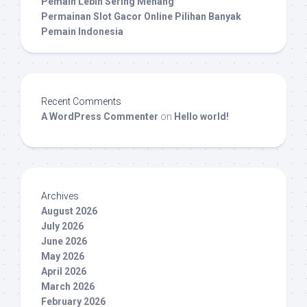
Pemain Lebih Sering Menang
Permainan Slot Gacor Online Pilihan Banyak
Pemain Indonesia
Recent Comments
A WordPress Commenter
on
Hello world!
Archives
August 2026
July 2026
June 2026
May 2026
April 2026
March 2026
February 2026