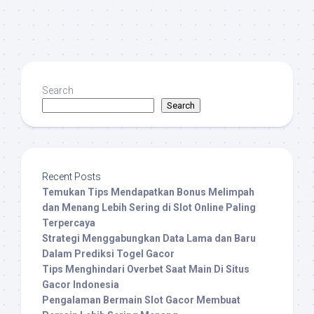
Search
Search
Recent Posts
Temukan Tips Mendapatkan Bonus Melimpah
dan Menang Lebih Sering di Slot Online Paling
Terpercaya
Strategi Menggabungkan Data Lama dan Baru
Dalam Prediksi Togel Gacor
Tips Menghindari Overbet Saat Main Di Situs
Gacor Indonesia
Pengalaman Bermain Slot Gacor Membuat