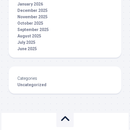
January 2026
December 2025
November 2025
October 2025
September 2025
August 2025
July 2025
June 2025
Categories
Uncategorized