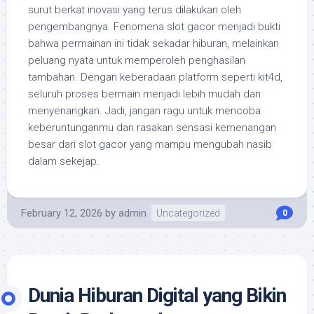
surut berkat inovasi yang terus dilakukan oleh
pengembangnya. Fenomena slot gacor menjadi bukti
bahwa permainan ini tidak sekadar hiburan, melainkan
peluang nyata untuk memperoleh penghasilan
tambahan. Dengan keberadaan platform seperti kit4d,
seluruh proses bermain menjadi lebih mudah dan
menyenangkan. Jadi, jangan ragu untuk mencoba
keberuntunganmu dan rasakan sensasi kemenangan
besar dari slot gacor yang mampu mengubah nasib
dalam sekejap.
February 12, 2026
by
admin
Uncategorized
0
Dunia Hiburan Digital yang Bikin