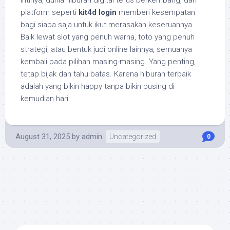
Intinya, dunia hiburan digital terus berkembang, dan
platform seperti
kit4d login
memberi kesempatan
bagi siapa saja untuk ikut merasakan keseruannya.
Baik lewat slot yang penuh warna, toto yang penuh
strategi, atau bentuk judi online lainnya, semuanya
kembali pada pilihan masing-masing. Yang penting,
tetap bijak dan tahu batas. Karena hiburan terbaik
adalah yang bikin happy tanpa bikin pusing di
kemudian hari.
August 31, 2025
by
admin
Uncategorized
0