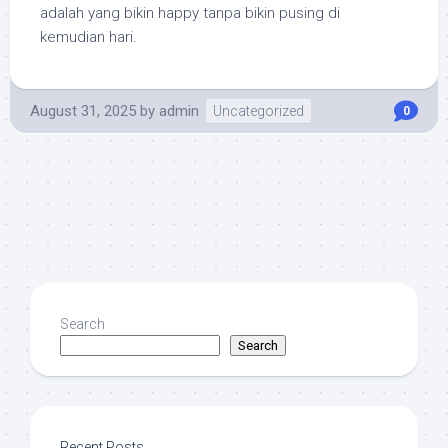
adalah yang bikin happy tanpa bikin pusing di
kemudian hari.
August 31, 2025
by
admin
Uncategorized
0
Search
Search
Recent Posts