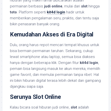
hiburan yang makin ramai dibicarakan adalah
permainan berbasis
judi online
, mulai dari
slot
hingga
toto
. Platform seperti
kit4d login
hadir untuk
memberikan pengalaman seru, praktis, dan tentu saja
bikin penasaran banyak orang.
Kemudahan Akses di Era Digital
Dulu, orang harus repot mencari tempat khusus untuk
bisa bermain permainan taruhan. Sekarang, cukup
lewat smartphone atau laptop, semua bisa diakses
hanya dengan beberapa klik. Dengan fitur
kit4d login
,
pemain bisa langsung masuk ke akun mereka, memilih
game favorit, dan memulai permainan tanpa ribet. Hal
ini bikin hiburan digital terasa lebih dekat dan gampang
dijangkau siapa saja.
Serunya Slot Online
Kalau bicara soal hiburan judi online,
slot
adalah