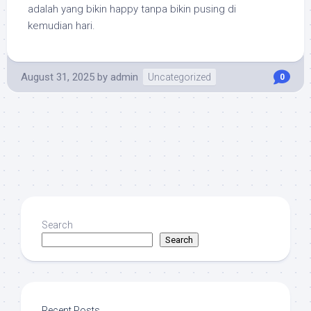
adalah yang bikin happy tanpa bikin pusing di
kemudian hari.
August 31, 2025
by
admin
Uncategorized
0
Search
Search
Recent Posts