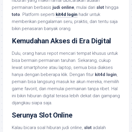
hiburan yang makin ramai dibicarakan adalah
permainan berbasis
judi online
, mulai dari
slot
hingga
toto
. Platform seperti
kit4d login
hadir untuk
memberikan pengalaman seru, praktis, dan tentu saja
bikin penasaran banyak orang.
Kemudahan Akses di Era Digital
Dulu, orang harus repot mencari tempat khusus untuk
bisa bermain permainan taruhan. Sekarang, cukup
lewat smartphone atau laptop, semua bisa diakses
hanya dengan beberapa klik. Dengan fitur
kit4d login
,
pemain bisa langsung masuk ke akun mereka, memilih
game favorit, dan memulai permainan tanpa ribet. Hal
ini bikin hiburan digital terasa lebih dekat dan gampang
dijangkau siapa saja.
Serunya Slot Online
Kalau bicara soal hiburan judi online,
slot
adalah