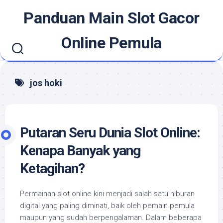
Skip
Panduan Main Slot Gacor
to
content
Online Pemula
jos hoki
Putaran Seru Dunia Slot Online:
Kenapa Banyak yang
Ketagihan?
Permainan slot online kini menjadi salah satu hiburan
digital yang paling diminati, baik oleh pemain pemula
maupun yang sudah berpengalaman. Dalam beberapa