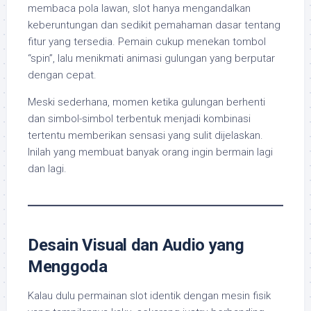
membaca pola lawan, slot hanya mengandalkan
keberuntungan dan sedikit pemahaman dasar tentang
fitur yang tersedia. Pemain cukup menekan tombol
“spin”, lalu menikmati animasi gulungan yang berputar
dengan cepat.
Meski sederhana, momen ketika gulungan berhenti
dan simbol-simbol terbentuk menjadi kombinasi
tertentu memberikan sensasi yang sulit dijelaskan.
Inilah yang membuat banyak orang ingin bermain lagi
dan lagi.
Desain Visual dan Audio yang
Menggoda
Kalau dulu permainan slot identik dengan mesin fisik