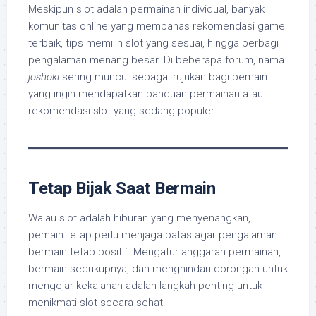
Meskipun slot adalah permainan individual, banyak
komunitas online yang membahas rekomendasi game
terbaik, tips memilih slot yang sesuai, hingga berbagi
pengalaman menang besar. Di beberapa forum, nama
joshoki
sering muncul sebagai rujukan bagi pemain
yang ingin mendapatkan panduan permainan atau
rekomendasi slot yang sedang populer.
Tetap Bijak Saat Bermain
Walau slot adalah hiburan yang menyenangkan,
pemain tetap perlu menjaga batas agar pengalaman
bermain tetap positif. Mengatur anggaran permainan,
bermain secukupnya, dan menghindari dorongan untuk
mengejar kekalahan adalah langkah penting untuk
menikmati slot secara sehat.