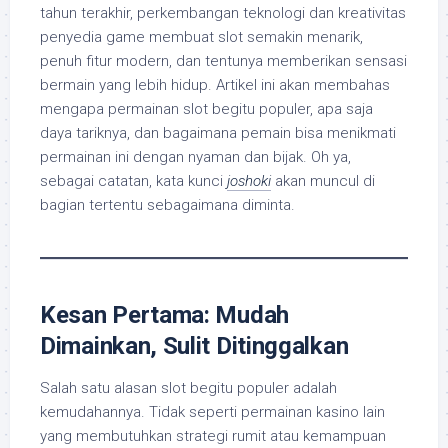
tahun terakhir, perkembangan teknologi dan kreativitas
penyedia game membuat slot semakin menarik,
penuh fitur modern, dan tentunya memberikan sensasi
bermain yang lebih hidup. Artikel ini akan membahas
mengapa permainan slot begitu populer, apa saja
daya tariknya, dan bagaimana pemain bisa menikmati
permainan ini dengan nyaman dan bijak. Oh ya,
sebagai catatan, kata kunci
joshoki
akan muncul di
bagian tertentu sebagaimana diminta.
Kesan Pertama: Mudah
Dimainkan, Sulit Ditinggalkan
Salah satu alasan slot begitu populer adalah
kemudahannya. Tidak seperti permainan kasino lain
yang membutuhkan strategi rumit atau kemampuan