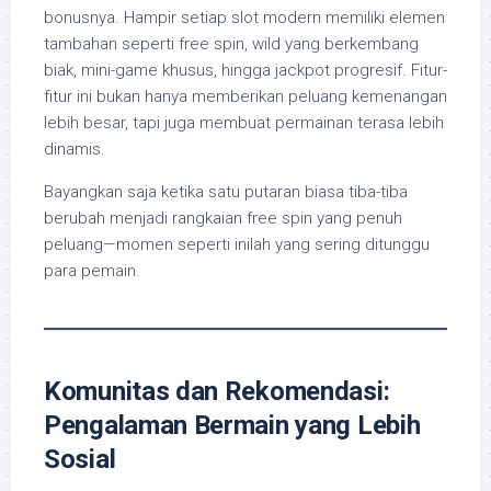
bonusnya. Hampir setiap slot modern memiliki elemen
tambahan seperti free spin, wild yang berkembang
biak, mini-game khusus, hingga jackpot progresif. Fitur-
fitur ini bukan hanya memberikan peluang kemenangan
lebih besar, tapi juga membuat permainan terasa lebih
dinamis.
Bayangkan saja ketika satu putaran biasa tiba-tiba
berubah menjadi rangkaian free spin yang penuh
peluang—momen seperti inilah yang sering ditunggu
para pemain.
Komunitas dan Rekomendasi:
Pengalaman Bermain yang Lebih
Sosial