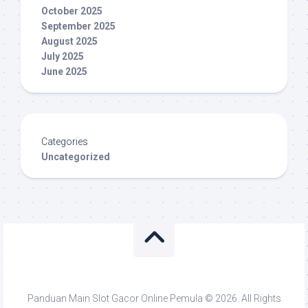
October 2025
September 2025
August 2025
July 2025
June 2025
Categories
Uncategorized
Panduan Main Slot Gacor Online Pemula © 2026. All Rights