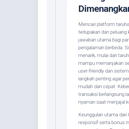
Dimenangka
Mencari platform taruh
terlupakan dan peluang
jawaban utama bagi par
pengalaman berbeda. Si
menarik, mulai dari taru
mampu memanjakan semu
user-friendly dan siste
langkah penting agar p
mudah dan cepat. Kebera
transaksi berlangsung 
nyaman saat menjajal 
Keunggulan utama dari 
responsif serta bonus 