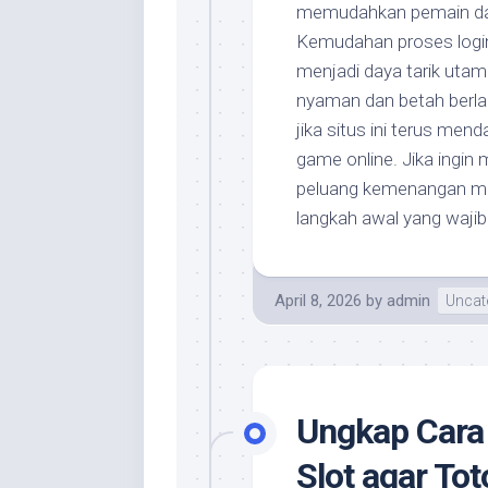
memudahkan pemain dal
Kemudahan proses logi
menjadi daya tarik ut
nyaman dan betah berla
jika situs ini terus me
game online. Jika ingi
peluang kemenangan ma
langkah awal yang wajib
April 8, 2026
by
admin
Uncat
Ungkap Cara
Slot agar To