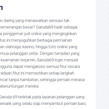
n
an daring yang menawarkan sensasi tak
 kemenangan besar? Garuda69 hadir sebagai
a penggemar judi online yang menginginkan
tus ini menyuguhkan berbagai permainan
han olahraga, kasino, hingga toto online yang
a pelanggan setia. Dengan tampilan yang
m keamanan terjamin, Garuda69 login menjadi
engguna dapat mengakses semua fitur secara
daan fitur ini memastikan setiap langkah
lancar tanpa hambatan, sehingga pemain merasa
keberuntungan mereka.
Garuda 69 terletak pada layanan pelanggan yang
menarik yang selalu siap menyambut pemain baru