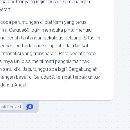
iap bettor yang ingin meraih kemenangan
rarti.
coba peruntungan di platform yang terus
f ini. Garuda69 login membuka pintu menuju
ang penuh tantangan sekaligus peluang. Situs ini
sasi berbeda dari kompetitor lain berkat
transaksi yang transparan. Para pecinta toto
lainnya kini bisa menikmati pengalaman tak
satu klik. Jadi, tunggu apa lagi? Bergabunglah
nangan besar di Garuda69, tempat terbaik untuk
 daring Anda!
categorized
0