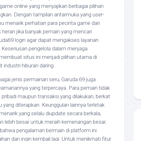
game online yang menyajikan berbagai pilihan
gkan. Dengan tampilan antarmuka yang user-
u menarik perhatian para pecinta game dari
k heran jika banyak pemain yang mencari
uda69 login agar dapat mengakses layanan
 Keseriusan pengelola dalam menjaga
mbuat situs ini menjadi pilihan utama di
 industri hiburan daring.
gai jenis permainan seru, Garuda 69 juga
keamanannya yang terpercaya. Para pemain tidak
 pribadi maupun transaksi yang dilakukan, berkat
ru yang diterapkan. Keunggulan lainnya terletak
narik yang selalu diupdate secara berkala,
 lebih besar untuk meraih kemenangan besar.
ahwa pengalaman bermain di platform ini
n dan ingin kembali lagi. Untuk menikmati fitur