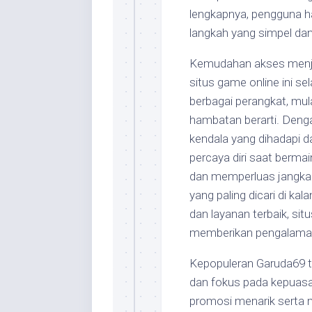
lengkapnya, pengguna h
langkah yang simpel dan
Kemudahan akses menja
situs game online ini s
berbagai perangkat, mul
hambatan berarti. Denga
kendala yang dihadapi 
percaya diri saat berma
dan memperluas jangkaua
yang paling dicari di ka
dan layanan terbaik, sit
memberikan pengalama
Kepopuleran Garuda69 ti
dan fokus pada kepuasa
promosi menarik serta m