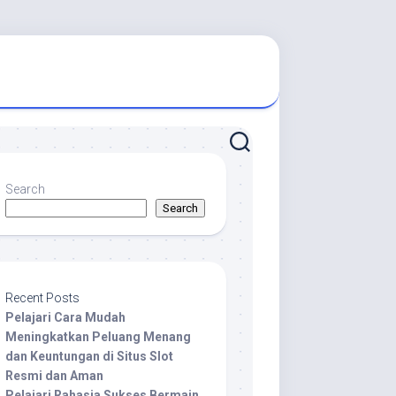
Search
Search
Recent Posts
Pelajari Cara Mudah
Meningkatkan Peluang Menang
dan Keuntungan di Situs Slot
Resmi dan Aman
Pelajari Rahasia Sukses Bermain