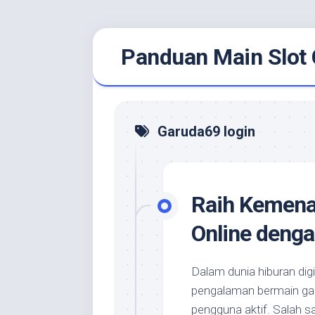
Skip
Panduan Main Slot 
to
content
Garuda69 login
Raih Kemena
Online denga
Dalam dunia hiburan di
pengalaman bermain gam
pengguna aktif. Salah 