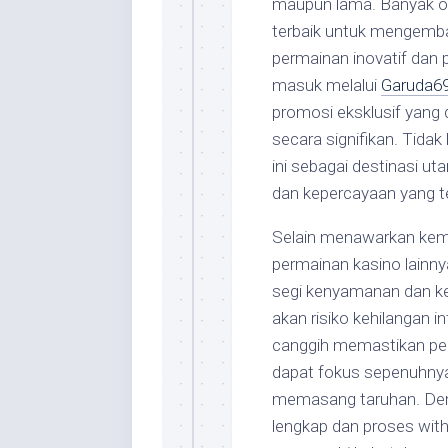
maupun lama. Banyak or
terbaik untuk mengemba
permainan inovatif dan 
masuk melalui
Garuda6
promosi eksklusif yang
secara signifikan. Tidak
ini sebagai destinasi ut
dan kepercayaan yang te
Selain menawarkan kem
permainan kasino lainn
segi kenyamanan dan ke
akan risiko kehilangan i
canggih memastikan perl
dapat fokus sepenuhnya
memasang taruhan. De
lengkap dan proses wit