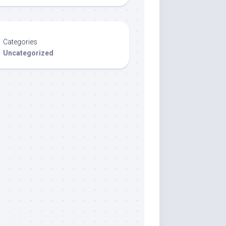
Categories
Uncategorized